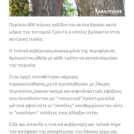
Περίπου 600 πόρνες εκδίδονται σε ένα δασάκι κατά
μήκος του ποταμού Τρόντο ο οποίος βρίσκεται στην
κεντρική Ιταλία.
Η τοπική κυβέρνηση,συκεκριμένα της περιφέρειας
Αμπρούτσο,ήθελε με κάθε τρόπο να καταπολεμήσει
την πορνεία.
Στην αρχή τοποθέτησαν κάμερες
παρακολούθησης,μετά προσπάθησαν με 24ωρες
περιπολίες,έκαναν ακόμα και αιφνιδιαστικές εφόδους
που συνοδεύονταν με ”τσουχτερά”πρόστιμα αλλά
μάταια αφού ούτε οι ”κοπέλες” αποθαρρύνονταν ούτε
οι ”οικολόγοι” πελάτες τους άλλαζαν στέκι.
Είδε και αποείδε η τοπική κυβέρνηση και τελικά πήρε
την απόφαση της αποψίλωσης του δάσους γύρω και