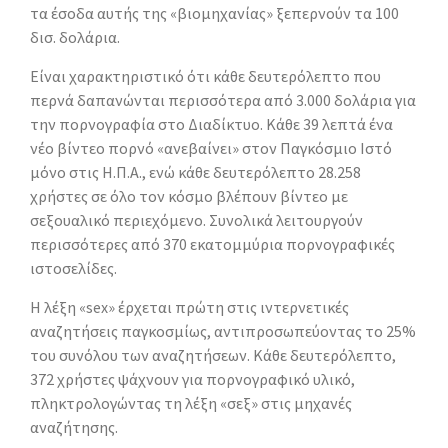
τα έσοδα αυτής της «βιομηχανίας» ξεπερνούν τα 100
δισ. δολάρια.
Είναι χαρακτηριστικό ότι κάθε δευτερόλεπτο που
περνά δαπανώνται περισσότερα από 3.000 δολάρια για
την πορνογραφία στο Διαδίκτυο. Κάθε 39 λεπτά ένα
νέο βίντεο πορνό «ανεβαίνει» στον Παγκόσμιο Ιστό
μόνο στις Η.Π.Α., ενώ κάθε δευτερόλεπτο 28.258
χρήστες σε όλο τον κόσμο βλέπουν βίντεο με
σεξουαλικό περιεχόμενο. Συνολικά λειτουργούν
περισσότερες από 370 εκατομμύρια πορνογραφικές
ιστοσελίδες.
Η λέξη «sex» έρχεται πρώτη στις ιντερνετικές
αναζητήσεις παγκοσμίως, αντιπροσωπεύοντας το 25%
του συνόλου των αναζητήσεων. Κάθε δευτερόλεπτο,
372 χρήστες ψάχνουν για πορνογραφικό υλικό,
πληκτρολογώντας τη λέξη «σεξ» στις μηχανές
αναζήτησης.