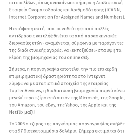
ιστοσελίδων, όπως ανακοίνωσε σήμερα η Διαδικτυακή
Εταιρεία Ονοματοδοσίας και Αριθμοδότησης (ICANN,
Internet Corporation for Assigned Names and Numbers).
Η απόφαση αυτή -που συνοδεύτηκε από πολλές
αντιδράσεις και ελήφθη έπειτα από παρασκηνιακές
διεργασίες ετών- αναμένεται, σύμφωνα με παράγοντες
της διαδικτυακής αγοράς, να «εκτοξεύσει» στα ύψη τα
κέρδη της βιομηχανίας του online σεξ.
Σήμερα, η πορνογραφία αποτελεί την πιο επικερδή
επιχειρηματική δραστηριότητα στο Ίντερνετ.
Σύμφωνα με στατιστικά στοιχεία της εταιρείας
TopTenReviews, η διαδικτυακή βιομηχανία πορνό κάνει
μεγαλύτερο τζίρο από αυτόν της Microsoft, της Google,
του Amazon, του eBay, της Yahoo, της Apple και της
Netflix μαζί!
Το 2006 ο τζίρος της παγκόσμιας πορνογραφίας ανήλθε
στα 97 δισεκατομμύρια δολάρια. Σήμερα εκτιμάται ότι