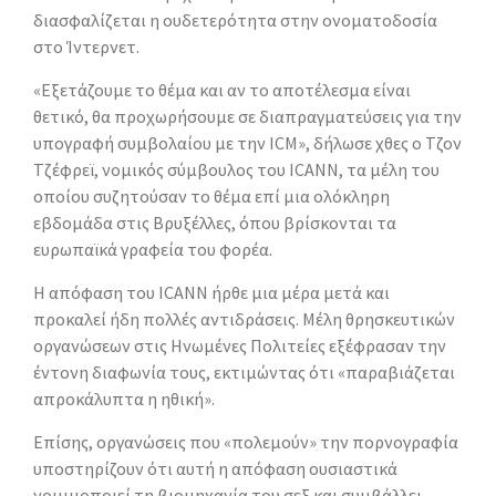
διασφαλίζεται η ουδετερότητα στην ονοματοδοσία
στο Ίντερνετ.
«Εξετάζουμε το θέμα και αν το αποτέλεσμα είναι
θετικό, θα προχωρήσουμε σε διαπραγματεύσεις για την
υπογραφή συμβολαίου με την ICM», δήλωσε χθες ο Τζον
Τζέφρεϊ, νομικός σύμβουλος του ICANN, τα μέλη του
οποίου συζητούσαν το θέμα επί μια ολόκληρη
εβδομάδα στις Βρυξέλλες, όπου βρίσκονται τα
ευρωπαϊκά γραφεία του φορέα.
Η απόφαση του ICANN ήρθε μια μέρα μετά και
προκαλεί ήδη πολλές αντιδράσεις. Μέλη θρησκευτικών
οργανώσεων στις Ηνωμένες Πολιτείες εξέφρασαν την
έντονη διαφωνία τους, εκτιμώντας ότι «παραβιάζεται
απροκάλυπτα η ηθική».
Επίσης, οργανώσεις που «πολεμούν» την πορνογραφία
υποστηρίζουν ότι αυτή η απόφαση ουσιαστικά
νομιμοποιεί τη βιομηχανία του σεξ και συμβάλλει