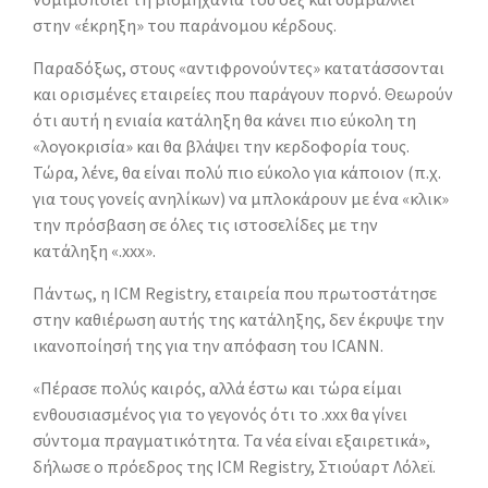
στην «έκρηξη» του παράνομου κέρδους.
Παραδόξως, στους «αντιφρονούντες» κατατάσσονται
και ορισμένες εταιρείες που παράγουν πορνό. Θεωρούν
ότι αυτή η ενιαία κατάληξη θα κάνει πιο εύκολη τη
«λογοκρισία» και θα βλάψει την κερδοφορία τους.
Τώρα, λένε, θα είναι πολύ πιο εύκολο για κάποιον (π.χ.
για τους γονείς ανηλίκων) να μπλοκάρουν με ένα «κλικ»
την πρόσβαση σε όλες τις ιστοσελίδες με την
κατάληξη «.xxx».
Πάντως, η ICM Registry, εταιρεία που πρωτοστάτησε
στην καθιέρωση αυτής της κατάληξης, δεν έκρυψε την
ικανοποίησή της για την απόφαση του ICANN.
«Πέρασε πολύς καιρός, αλλά έστω και τώρα είμαι
ενθουσιασμένος για το γεγονός ότι το .xxx θα γίνει
σύντομα πραγματικότητα. Τα νέα είναι εξαιρετικά»,
δήλωσε ο πρόεδρος της ICM Registry, Στιούαρτ Λόλεϊ.