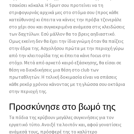
τσακίσει κόκαλα. Η Spurr σου προτείνει να τη
στριφογυρνάς αρχικά μες στο στόμα σου (προς κάθε
κατεύθυνση) κι έπειτα να κάνεις την πρόβα τζενεράλε
στο χέρι σου και συγκεκριμένα ανάμεσα στις κλειδώσεις
των δαχτύλων. Εσύ μάλλον θα το βρεις αηδιαστικό.
Ομως εκείνη δεν θα έχει την ίδια γνώμη όταν θα παίζεις
στην έδρα της. Ασχολήσου πρώτα με την περιοχή γύρω
από την κλειτορίδα της κι έπειτα κάνε focus στο
στόχο. Μετά από αρκετό καιρό εξάσκησης, θα είσαι σε
θέση να διεκδικήσεις μια θέση στο club των
πρωταθλητών. Η τελική δοκιμασία είναι να σπάσεις
κάθε ρεκόρ χρόνου κάνοντας με τη γλώσσα σου οκτάρια
στην περιοχή της.
Προσκύνησε στο βωμό της
Τα πόδια της κρύβουν μεγάλες συγκινήσεις για τον
εργατικό τύπο. Ανοιξέ τα λοιπόν και, αφού γονατίσεις
ανάμεσά τους, πρόσφερέ της το καλύτερο