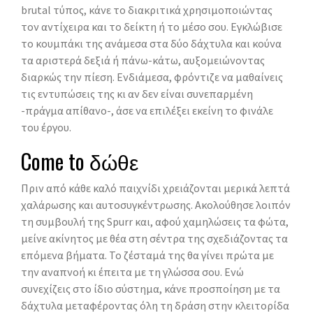
brutal τύπος, κάνε το διακριτικά χρησιμοποιώντας
τον αντίχειρα και το δείκτη ή το μέσο σου. Εγκλώβισε
το κουμπάκι της ανάμεσα στα δύο δάχτυλα και κούνα
τα αριστερά δεξιά ή πάνω-κάτω, αυξομειώνοντας
διαρκώς την πίεση. Ενδιάμεσα, φρόντιζε να μαθαίνεις
τις εντυπώσεις της κι αν δεν είναι συνεπαρμένη
-πράγμα απίθανο-, άσε να επιλέξει εκείνη το φινάλε
του έργου.
Come to δώθε
Πριν από κάθε καλό παιχνίδι χρειάζονται μερικά λεπτά
χαλάρωσης και αυτοσυγκέντρωσης. Ακολούθησε λοιπόν
τη συμβουλή της Spurr και, αφού χαμηλώσεις τα φώτα,
μείνε ακίνητος με θέα στη σέντρα της σχεδιάζοντας τα
επόμενα βήματα. Το ζέσταμά της θα γίνει πρώτα με
την αναπνοή κι έπειτα με τη γλώσσα σου. Ενώ
συνεχίζεις στο ίδιο σύστημα, κάνε προσποίηση με τα
δάχτυλα μεταφέροντας όλη τη δράση στην κλειτορίδα