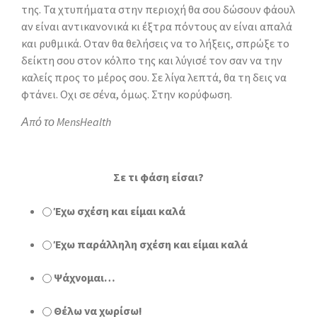
της. Τα χτυπήματα στην περιοχή θα σου δώσουν φάουλ
αν είναι αντικανονικά κι έξτρα πόντους αν είναι απαλά
και ρυθμικά. Οταν θα θελήσεις να το λήξεις, σπρώξε το
δείκτη σου στον κόλπο της και λύγισέ τον σαν να την
καλείς προς το μέρος σου. Σε λίγα λεπτά, θα τη δεις να
φτάνει. Οχι σε σένα, όμως. Στην κορύφωση.
Από το MensHealth
Σε τι φάση είσαι?
Έχω σχέση και είμαι καλά
Έχω παράλληλη σχέση και είμαι καλά
Ψάχνομαι…
Θέλω να χωρίσω!