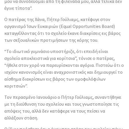
μου να συνοδεύομαι από τη φιλενάδα μου, αλλά τελικά δεν
έγινε τίποτα”.
Ο πατέρας της Χάνα, Πήτερ Γούλιαμς, κατέφυγε στον
οργανισμό Ίσων Ευκαιριών (Equal Opportunities Board)
καταγγέλλοντας ότι το σχολείο έκανε διακρίσεις εις βάρος
των σεξουαλικών προτιμήσεων της κόρης του.
“Το ιδιωτικό γυμνάσιο υποστήριζε, ότι επειδή είναι
σχολείο αποκλειστικά για κορίτσια”, τόνισε ο πατέρας,
“ήθελε στον χορό να παρευρίσκονται αγόρια. Πιστεύω ότι ο
ισχύον κανονισμός είναι αναχρονιστικός και δημιουργεί το
αίσθημα διακρίσεων εις βάρος των ομοφυλόφιλων
κοριτσιών”.
Τον περασμένο Ιανουάριο ο Πήτερ Γούλιαμς, συναντήθηκε
με τη διεύθυνση του σχολείου και τους γνωστοποίησε τις
απόψεις του, αλλά δεν κατάφερε να τους πείσει να
αλλάξουν στάση.