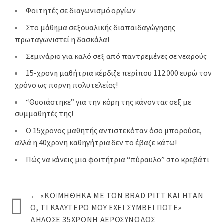
Φοιτητές σε διαγωνισμό οργίων
Στο μάθημα σεξουαλικής διαπαιδαγώγησης
πρωταγωνιστεί η δασκάλα!
Σεμινάριο για καλό σεξ από παντρεμένες σε νεαρούς
15-χρονη μαθήτρια κέρδιζε περίπου 112.000 ευρώ τον
χρόνο ως πόρνη πολυτελείας!
“Θυσιάστηκε” για την κόρη της κάνοντας σεξ με
συμμαθητές της!
Ο 15χρονος μαθητής αντιστεκόταν όσο μπορούσε,
αλλά η 40χρονη καθηγήτρια δεν το έβαζε κάτω!
Πώς να κάνεις μια φοιτήτρια “πύραυλο” στο κρεβάτι
←
«ΚΟΙΜΉΘΗΚΑ ΜΕ ΤΟΝ BRAD PITT ΚΑΙ ΉΤΑΝ
Ό, ΤΙ ΚΑΛΎΤΕΡΟ ΜΟΥ ΈΧΕΙ ΣΥΜΒΕΊ ΠΟΤΈ»
ΔΉΛΩΣΕ 35ΧΡΟΝΗ ΑΕΡΟΣΥΝΟΔΌΣ