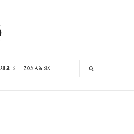
DAILYFUCKS.GR
GADGETS
ΖΏΔΙΑ & SEX