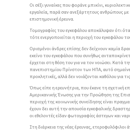
Οι σέξι γυναίκες που φοράνε μπικίνι, κυριολεκτι
εργαλεία, παρά σαν ανεξάρτητους ανθρώπους με ε
επιστημονική έρευνα.
Τομογραφίες του εγκεφάλου αποκάλυψαν ότι όταν
τότε ενεργοποιείται η περιοχή του εγκεφάλου το
Ορισμένοι άνδρες επίσης δεν δείχνουν καμία δρ
εκείνο του εγκεφάλου που συνήθως ανταποκρίνετα
έρχεται στη θέση του για να τον νοιώσει. Κατά τη
πανεπιστημίου Πρίνστον των ΗΠΑ, αυτό σημαίνει 
προκλητικές, αλλά δεν νοιάζονται καθόλου για τις
Όπως είπε η ερευνήτρια, που έκανε τη σχετική ε
Αμερικανικής Ένωσης για την Προώθηση της Επισ
περιοχή της κοινωνικής συνείδησης είναι πραγμα
έχουν δει αυτή την απουσία εγκεφαλικής δραστη
οι εθελοντές είδαν φωτογραφίες άστεγων και να
Στη διάρκεια της νέας έρευνας, ετεροφυλόφιλοι 