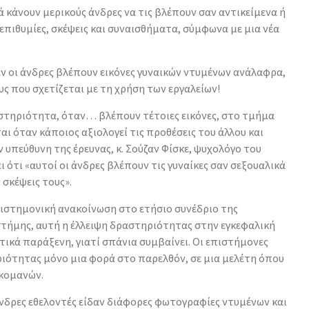
κά κάνουν μερικούς άνδρες να τις βλέπουν σαν αντικείμενα ή
πιθυμίες, σκέψεις και συναισθήματα, σύμφωνα με μια νέα
 οι άνδρες βλέπουν εικόνες γυναικών ντυμένων ανάλαφρα,
υς που σχετίζεται με τη χρήση των εργαλείων!
αστηριότητα, όταν… βλέπουν τέτοιες εικόνες, στο τμήμα
ι όταν κάποιος αξιολογεί τις προθέσεις του άλλου και
ν υπεύθυνη της έρευνας, κ. Σούζαν Φίσκε, ψυχολόγο του
ότι «αυτοί οι άνδρες βλέπουν τις γυναίκες σαν σεξουαλικά
 σκέψεις τους».
πιστημονική ανακοίνωση στο ετήσιο συνέδριο της
τήμης, αυτή η έλλειψη δραστηριότητας στην εγκεφαλική
τικά παράξενη, γιατί σπάνια συμβαίνει. Οι επιστήμονες
ριότητας μόνο μια φορά στο παρελθόν, σε μια μελέτη όπου
ρκομανών.
άνδρες εθελοντές είδαν διάφορες φωτογραφίες ντυμένων και