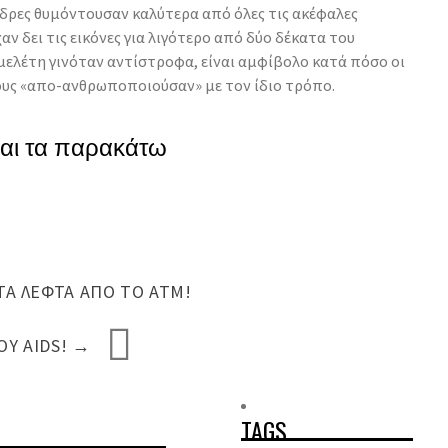
νδρες θυμόντουσαν καλύτερα από όλες τις ακέφαλες
αν δει τις εικόνες για λιγότερο από δύο δέκατα του
 μελέτη γινόταν αντίστροφα, είναι αμφίβολο κατά πόσο οι
τους «απο-ανθρωποποιούσαν» με τον ίδιο τρόπο.
και τα παρακάτω
Α ΛΕΦΤΆ ΑΠΌ ΤΟ ΑΤΜ!
ΟΥ AIDS!
→
TAGS