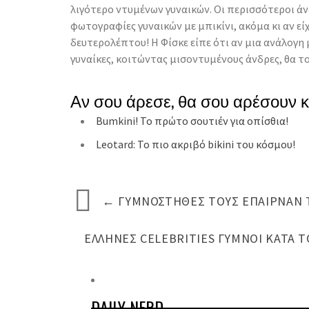
λιγότερο ντυμένων γυναικών. Οι περισσότεροι ά
φωτογραφίες γυναικών με μπικίνι, ακόμα κι αν είχ
δευτερολέπτου! Η Φίσκε είπε ότι αν μια ανάλογη
γυναίκες, κοιτώντας μισοντυμένους άνδρες, θα 
Αν σου άρεσε, θα σου αρέσουν 
Bumkini! Το πρώτο σουτιέν για οπίσθια!
Leotard: Το πιο ακριβό bikini του κόσμου!
←
ΓΥΜΝΌΣΤΗΘΕΣ ΤΟΥΣ ΈΠΑΙΡΝΑΝ Τ
ΈΛΛΗΝΕΣ CELEBRITIES ΓΥΜΝΟΊ ΚΑΤΆ Τ
DAILY NERD