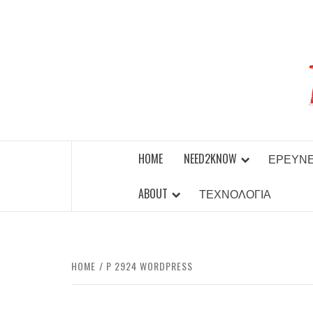
Skip
to
content
BEST NEWS AROUND THE WORLD!
HOME
NEED2KNOW
ΈΡΕΥΝ
ABOUT
ΤΕΧΝΟΛΟΓΊΑ
HOME
P 2924 WORDPRESS