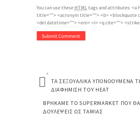
You can use these
HTML
tags and attributes:
<a 
title=""> <acronym title=""> <b> <blockquote c
<del datetime=""> <em> <i> <q cite=""> <strik
Submit Comment
«
ΤΑ ΣΕΞΟΥΑΛΙΚΆ ΥΠΟΝΟΟΎΜΕΝΑ Τ
ΔΙΑΦΉΜΙΣΗ ΤΟΥ HEAT
ΒΡΉΚΑΜΕ ΤΟ SUPERMARKET ΠΟΥ ΘΑ
ΔΟΥΛΈΨΕΙΣ ΩΣ ΤΑΜΊΑΣ