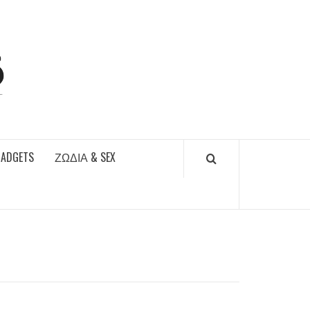
DAILYFUCKS.GR
GADGETS
ΖΏΔΙΑ & SEX