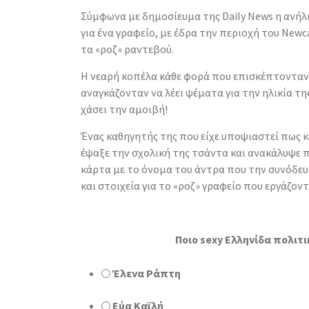
Σύμφωνα με δημοσίευμα της Daily News η ανήλ
για ένα γραφείο, με έδρα την περιοχή του Newc
τα «ροζ» ραντεβού.
Η νεαρή κοπέλα κάθε φορά που επισκέπτονταν
αναγκάζονταν να λέει ψέματα για την ηλικία της
χάσει την αμοιβή!
Ένας καθηγητής της που είχε υποψιαστεί πως κ
έψαξε την σχολική της τσάντα και ανακάλυψε 
κάρτα με το όνομα του άντρα που την συνόδε
και στοιχεία για το «ροζ» γραφείο που εργάζοντ
Ποιο sexy Ελληνίδα πολιτι
Έλενα Ράπτη
Εύα Καϊλή