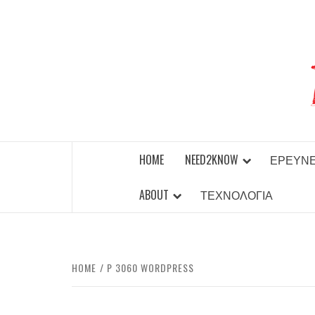
Skip
to
content
BEST NEWS AROUND THE WORLD!
HOME
NEED2KNOW
ΈΡΕΥΝ
ABOUT
ΤΕΧΝΟΛΟΓΊΑ
HOME
P 3060 WORDPRESS