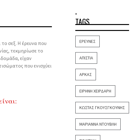
TAGS
ΈΡΕΥΝΕΣ
 το σεξ. Η έρευνα που
νίας, τεκμηρίωσε το
βδομάδα, είχαν
ΑΠΙΣΤΊΑ
τισώματος που ενισχύει
ΑΡΚΆΣ
ΕΙΡΉΝΗ ΧΕΙΡΔΆΡΗ
είναι:
ΚΏΣΤΑΣ ΓΚΟΥΣΓΚΟΎΝΗΣ
ΜΑΡΙΆΝΝΑ ΝΤΟΎΒΛΗ