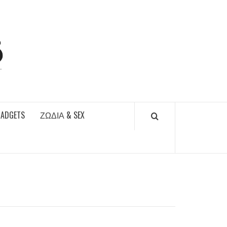
DAILYFUCKS.GR
GADGETS
ΖΏΔΙΑ & SEX