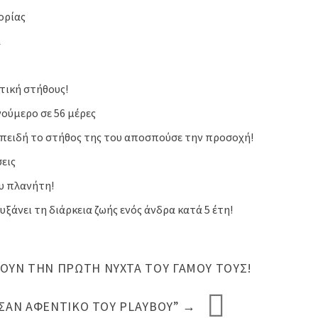
ορίας
ά
τική στήθους!
ούμερο σε 56 μέρες
επειδή το στήθος της του αποσπούσε την προσοχή!
εις
ου πλανήτη!
ξάνει τη διάρκεια ζωής ενός άνδρα κατά 5 έτη!
ΟΎΝ ΤΗΝ ΠΡΏΤΗ ΝΎΧΤΑ ΤΟΥ ΓΆΜΟΥ ΤΟΥΣ!
 ΣΑΝ ΑΦΕΝΤΙΚΌ ΤΟΥ PLAYBOY”
→