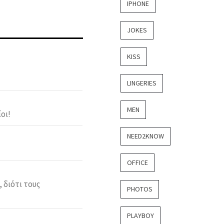
IPHONE
JOKES
KISS
LINGERIES
MEN
οι!
NEED2KNOW
OFFICE
 διότι τους
PHOTOS
PLAYBOY