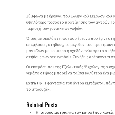
Σύµφωνα µε έρευνα, του Ελληνικού Σεξολογικού Ι
υψηλότερο ποσοστό προτίµησης των αντρών.
Ιδ
περιοχή των γυναικείων γοφών.
Όπως αποκαλύπτει ωστόσο έρευνα που έγινε στην
επεµβάσεις στήθους, το µέγεθος που προτιµούν 
µοντέλων µε το µικρό ή σχεδόν ανύπαρκτο στήθο
στήθους των sex symbols. Συνήθως αρέσκονται στ
Οι εκπρόσωποι της Εξελικτικής Ψυχολογίας συσχ
γεµάτο στήθος µπορεί να ταΐσει καλύτερα ένα µω
Extra tip
: Η φαντασία του άντρα εξιτάρεται πά
το μπλουζάκι.
Related Posts
Η παρουσιάστρια για τον καιρό (που κανείς 