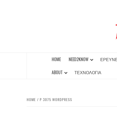
Skip
to
content
BEST NEWS AROUND THE WORLD!
HOME
NEED2KNOW
ΈΡΕΥΝ
ABOUT
ΤΕΧΝΟΛΟΓΊΑ
HOME
P 3075 WORDPRESS