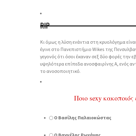
RIP
Κι όμως η λύση ενάντια στη κρυολόγημα είναι
έγινε στο Πανεπιστήμιο Wikes της Πενσυλβα
γεγονός ότι όσοι έκαναν σεξ δύο φορές την ε
υψηλότερα επίπεδα ανοσφαιρίνης Α, ενός αν
το ανοσοποιητικό.
Ποιο sexy κακοποιός 
Ο Βασίλης Παλαιοκώστας
Ο Βαγγέλης Ρωχάμης