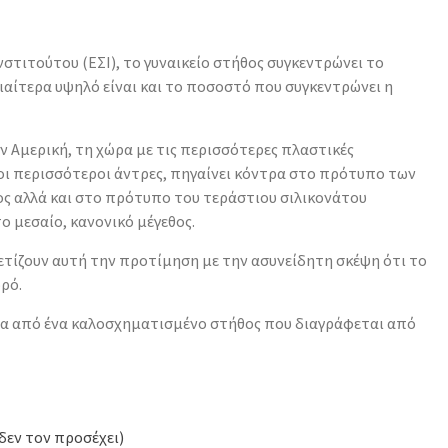
νστιτούτου (ΕΣΙ), το γυναικείο στήθος συγκεντρώνει το
ιαίτερα υψηλό είναι και το ποσοστό που συγκεντρώνει η
 Αµερική, τη χώρα µε τις περισσότερες πλαστικές
οι περισσότεροι άντρες, πηγαίνει κόντρα στο πρότυπο των
ς αλλά και στο πρότυπο του τεράστιου σιλικονάτου
ο µεσαίο, κανονικό µέγεθος.
ετίζουν αυτή την προτίµηση µε την ασυνείδητη σκέψη ότι το
ρό.
ντα από ένα καλοσχηματισμένο στήθος που διαγράφεται από
δεν τον προσέχει)