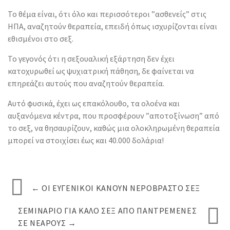
Το θέμα είναι, ότι όλο και περισσότεροι ”ασθενείς” στις
ΗΠΑ, αναζητούν θεραπεία, επειδή όπως ισχυρίζονται είναι
εθισμένοι στο σεξ.
Το γεγονός ότι η σεξουαλική εξάρτηση δεν έχει
κατοχυρωθεί ως ψυχιατρική πάθηση, δε φαίνεται να
επηρεάζει αυτούς που αναζητούν θεραπεία.
Αυτό φυσικά, έχει ως επακόλουθο, τα ολοένα και
αυξανόμενα κέντρα, που προσφέρουν ”αποτοξίνωση” από
το σεξ, να θησαυρίζουν, καθώς μια ολοκληρωμένη θεραπεία
μπορεί να στοιχίσει έως και 40.000 δολάρια!
←
ΟΙ ΕΥΓΕΝΙΚΟΊ ΚΆΝΟΥΝ ΝΕΡΌΒΡΑΣΤΟ ΣΕΞ
ΣΕΜΙΝΆΡΙΟ ΓΙΑ ΚΑΛΌ ΣΕΞ ΑΠΌ ΠΑΝΤΡΕΜΈΝΕΣ
ΣΕ ΝΕΑΡΟΎΣ
→