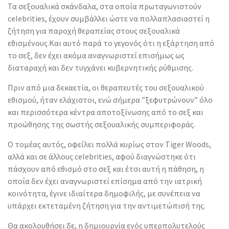
Τα σεξουαλικά σκάνδαλα, στα οποία πρωταγωνιστούν
celebrities, έχουν συμβάλλει ώστε να πολλαπλασιαστεί η
ζήτηση για παροχή θεραπείας στους σεξουαλικά
εθισμένους.
Και αυτό παρά το γεγονός ότι η εξάρτηση από
το σεξ, δεν έχει ακόμα αναγνωριστεί επισήμως ως
διαταραχή και δεν τυγχάνει κυβερνητικής ρύθμισης.
Πριν από μια δεκαετία, οι θεραπευτές του σεξουαλικού
εθισμού, ήταν ελάχιστοι, ενώ σήμερα ”ξεφυτρώνουν” όλο
και περισσότερα κέντρα αποτοξίνωσης από το σεξ και
προώθησης της σωστής σεξουαλικής συμπεριφοράς.
Ο τομέας αυτός, οφείλει πολλά κυρίως στον Tiger Woods,
αλλά και σε άλλους celebrities, αφού διαγνώστηκε ότι
πάσχουν από εθισμό στο σεξ και έτσι αυτή η πάθηση, η
οποία δεν έχει αναγνωριστεί επίσημα από την ιατρική
κοινότητα, έγινε ιδιαίτερα δημοφιλής, με συνέπεια να
υπάρχει εκτεταμένη ζήτηση για την αντιμετώπισή της.
Θα ακολουθήσει δε, η δημιουργία ενός υπερπολυτελούς