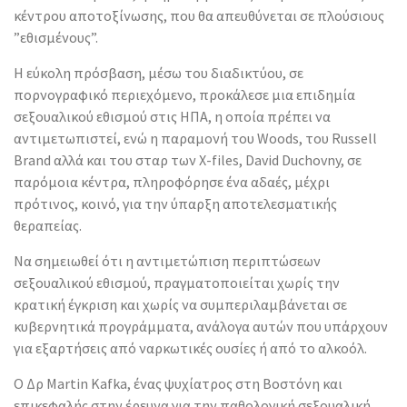
κέντρου αποτοξίνωσης, που θα απευθύνεται σε πλούσιους
”εθισμένους”.
Η εύκολη πρόσβαση, μέσω του διαδικτύου, σε
πορνογραφικό περιεχόμενο, προκάλεσε μια επιδημία
σεξουαλικού εθισμού στις ΗΠΑ, η οποία πρέπει να
αντιμετωπιστεί, ενώ η παραμονή του Woods, του Russell
Brand αλλά και του σταρ των X-files, David Duchovny, σε
παρόμοια κέντρα, πληροφόρησε ένα αδαές, μέχρι
πρότινος, κοινό, για την ύπαρξη αποτελεσματικής
θεραπείας.
Να σημειωθεί ότι η αντιμετώπιση περιπτώσεων
σεξουαλικού εθισμού, πραγματοποιείται χωρίς την
κρατική έγκριση και χωρίς να συμπεριλαμβάνεται σε
κυβερνητικά προγράμματα, ανάλογα αυτών που υπάρχουν
για εξαρτήσεις από ναρκωτικές ουσίες ή από το αλκοόλ.
Ο Δρ Martin Kafka, ένας ψυχίατρος στη Βοστόνη και
επικεφαλής στην έρευνα για την παθολογική σεξουαλική