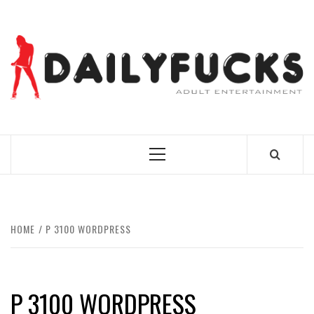
Skip
to
content
BEST NEWS AROUND THE WORLD!
Primary
Menu
HOME
P 3100 WORDPRESS
P 3100 WORDPRESS