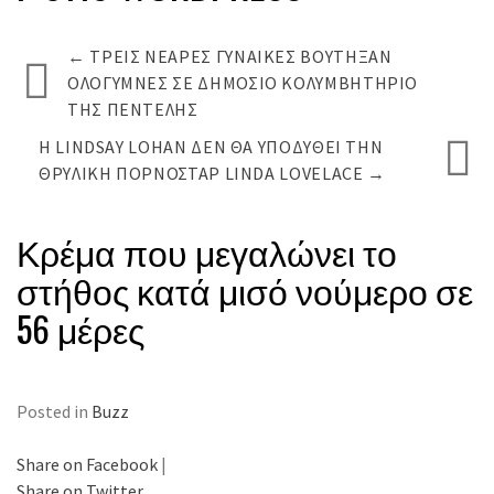
←
ΤΡΕΙΣ ΝΕΑΡΈΣ ΓΥΝΑΊΚΕΣ ΒΟΎΤΗΞΑΝ
ΟΛΌΓΥΜΝΕΣ ΣΕ ΔΗΜΌΣΙΟ ΚΟΛΥΜΒΗΤΉΡΙΟ
ΤΗΣ ΠΕΝΤΈΛΗΣ
Η LINDSAY LOHAN ΔΕΝ ΘΑ ΥΠΟΔΥΘΕΊ ΤΗΝ
ΘΡΥΛΙΚΉ ΠΟΡΝΟΣΤΆΡ LINDA LOVELACE
→
Κρέμα που μεγαλώνει το
στήθος κατά μισό νούμερο σε
56 μέρες
Posted in
Buzz
Share on Facebook
|
Share on Twitter