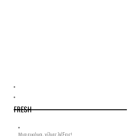
FRESH
Μια εικόνα, χίλιες λέξεις!