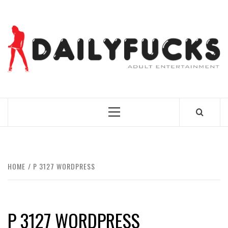
Skip
to
content
BEST NEWS AROUND THE WORLD!
Primary
Menu
HOME
P 3127 WORDPRESS
P 3127 WORDPRESS