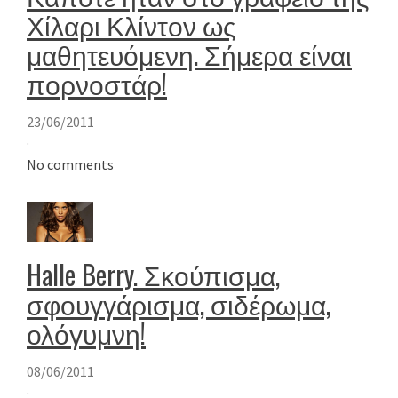
Χίλαρι Κλίντον ως
μαθητευόμενη. Σήμερα είναι
πορνοστάρ!
23/06/2011
·
No comments
Halle Berry. Σκούπισμα,
σφουγγάρισμα, σιδέρωμα,
ολόγυμνη!
08/06/2011
·