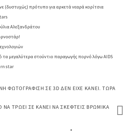
νε (δυστυχώς) πρότυπο για αρκετά νεαρά κορίτσια
tars
ούλια Αλεξανδράτου
ορνοστάρ!
εχνολογιών
ό τα μεγαλύτερα στούντιο παραγωγής πορνό λόγω AIDS
rn star
Ή ΦΩΤΟΓΡΆΦΙΣΗ ΣΕ 3D ΔΕΝ ΕΊΧΕ ΚΆΝΕΙ. ΤΏΡΑ
 ΝΑ ΤΡΏΕΙ ΣΕ ΚΆΝΕΙ ΝΑ ΣΚΕΦΤΕΊΣ ΒΡΏΜΙΚΑ