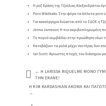
Η ροζ δράση της Τζούλιας Αλεξανδράτου έγι
Porn Wikileaks: Στην φόρα τα άπλυτα porn s
Για κακούργημα διώκεται από το ΣΔΟΕ η Τζ
Jenna Jameson: Η πιο ακριβοπληρωμένη π
Το πορνό συμβάλλει στην προώθηση νέων τ
Κατεβάζουν τα ρολά μέχρι νεοτέρας δυο απ
Ian Scott: Άγνωστες πτυχές του διάσημου po
←
Η LARISSA RIQUELME ΜΌΝΟ ΓΥΜΝ
ΤΗΝ ΈΚΑΝΕ!
Η KIM KARDASHIAN ΑΚΌΜΑ ΚΑΙ ΠΑΓΩΤΌ
→