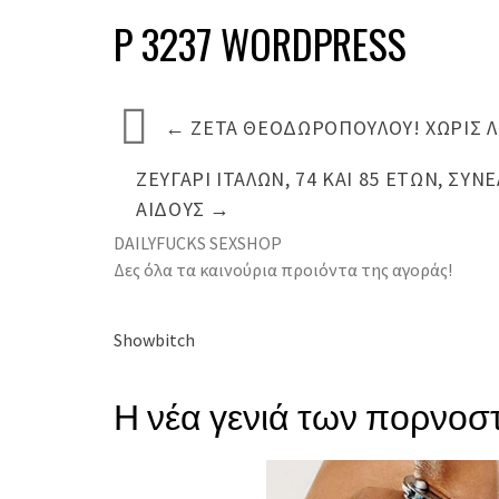
P 3237 WORDPRESS
←
ΖΈΤΑ ΘΕΟΔΩΡΟΠΟΎΛΟΥ! ΧΩΡΊΣ Λ
ΖΕΥΓΆΡΙ ΙΤΑΛΏΝ, 74 ΚΑΙ 85 ΕΤΏΝ, Σ
ΑΙΔΟΎΣ
→
DAILYFUCKS SEXSHOP
Δες όλα τα καινούρια προιόντα της αγοράς!
Showbitch
Η νέα γενιά των πορνοστ