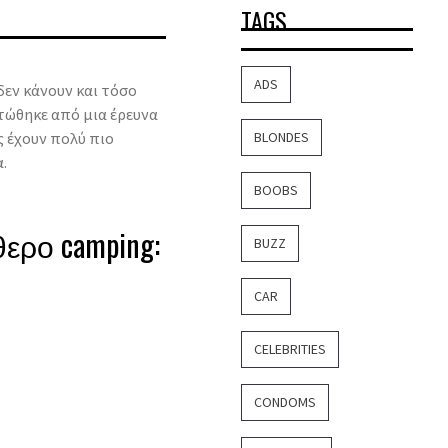
TAGS
ADS
δεν κάνουν και τόσο
στώθηκε από μια έρευνα
ες έχουν πολύ πιο
BLONDES
.
BOOBS
ερο camping:
BUZZ
CAR
CELEBRITIES
CONDOMS