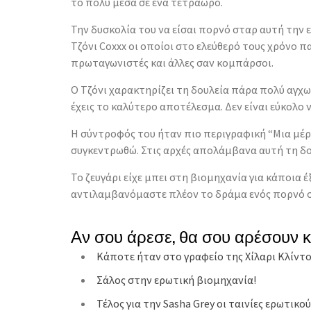
το πολύ μέσα σε ένα τετράωρο.
Την δυσκολία του να είσαι πορνό σταρ αυτή την 
Τζόνι Coxxx οι οποίοι στο ελεύθερό τους χρόνο π
πρωταγωνιστές και άλλες σαν κομπάρσοι.
Ο Τζόνι χαρακτηρίζει τη δουλεία πάρα πολύ αγχωτ
έχεις το καλύτερο αποτέλεσμα. Δεν είναι εύκολο ν
Η σύντροφός του ήταν πιο περιγραφική “Μια μέρ
συγκεντρωθώ. Στις αρχές απολάμβανα αυτή τη δο
Το ζευγάρι είχε μπει στη βιομηχανία για κάποια 
αντιλαμβανόμαστε πλέον το δράμα ενός πορνό 
Αν σου άρεσε, θα σου αρέσουν 
Κάποτε ήταν στο γραφείο της Χίλαρι Κλίντ
Σάλος στην ερωτική βιομηχανία!
Τέλος για την Sasha Grey οι ταινίες ερωτικ