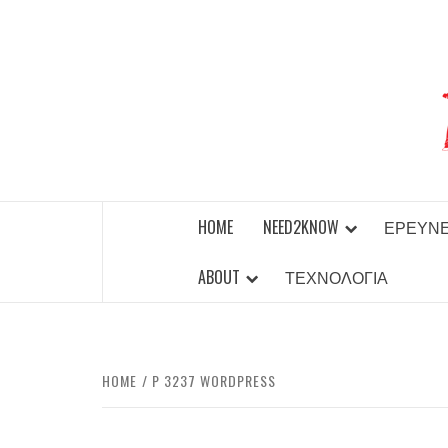
Skip
to
content
BEST NEWS AROUND THE WORLD!
HOME
NEED2KNOW
ΈΡΕΥΝ
ABOUT
ΤΕΧΝΟΛΟΓΊΑ
HOME
P 3237 WORDPRESS