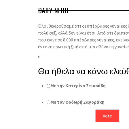
DAILY NERD
Όλοι θεωρούσαμε ότι οι υπέρβαρες γυναίκες 
πολύ σεξ, αλλά δεν είναι έτσι. Από ότι διαπι
που έγινε σε 8.000 υπέρβαρες γυναίκες, εκείν
έντονη ερωτική ζωή από μια αδύνατη γυναίκα
Θα ήθελα να κάνω ελεύθ
Με την Κατερίνα Στικούδη
Με τον Θοδωρή Ζαγοράκη