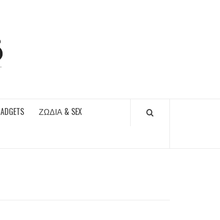
DAILYFUCKS.GR
GADGETS
ΖΏΔΙΑ & SEX