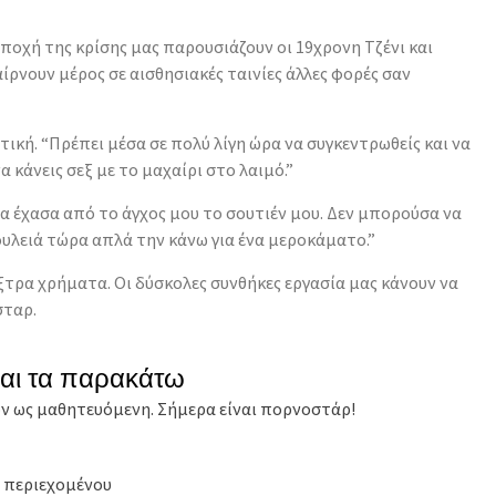
εποχή της κρίσης μας παρουσιάζουν οι 19χρονη Τζένι και
αίρνουν μέρος σε αισθησιακές ταινίες άλλες φορές σαν
ική. “Πρέπει μέσα σε πολύ λίγη ώρα να συγκεντρωθείς και να
α κάνεις σεξ με το μαχαίρι στο λαιμό.”
α έχασα από το άγχος μου το σουτιέν μου. Δεν μπορούσα να
υλειά τώρα απλά την κάνω για ένα μεροκάματο.”
έξτρα χρήματα. Οι δύσκολες συνθήκες εργασία μας κάνουν να
σταρ.
και τα παρακάτω
ον ως μαθητευόμενη. Σήμερα είναι πορνοστάρ!
ού περιεχομένου