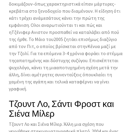
δοκιμάζουν-όπως χαρακτηριστικά είπαν μάρτυρες-
κρεβάτια στο ξενοδοχείο που διαμένουν. Η είδηση ότι
κάτι τρέχει ανάμεσάτους κάνει την πρώτη της
εμφάνιση. Ολοι αναρωτιούνται τι και πώς και
ηΤζένιφερ Ανιστον προσπαθεί να καταλάβει από πού
της ήρθε. Το Μάιο του2005 ζητάει επισήμως διαζύγιο
από τον Πιτ, ο οποίος βρίσκεται στηνΚένυα μαζί με
την Τζολί. Για τα επόμενα 3-4 χρόνια φοράει το στέμμα
τηςαπατημένης και δύστυχης συζύγου. Επισκέπτεται
ψυχολόγο, κάνει τη μιααποτυχημένη σχέση μετά την
άλλη, δίνει αμέτρητες συνεντεύξεις όπουκλαίει τη
χαμένη της αγάπη και τελικά καταφέρνει να γίνει
γραφική.
Τζουντ Λο, Σάντι Φροστ και
Σιένα Μίλερ
Τζουντ Λο και Σιένα Μίλερ. Άλλη μια σχέση που
γεννήθηκε στακινηματογραφικά πλατό. 2004 και ένας