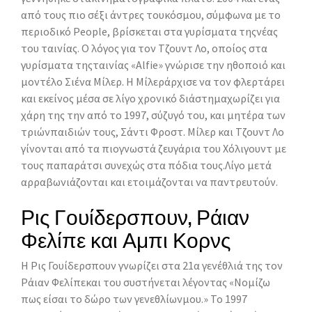
από τους πιο σέξι άντρες τουκόσμου, σύμφωνα με το
περιοδικό People, βρίσκεται στα γυρίσματα τηςνέας
του ταινίας. Ο λόγος για τον Τζουντ Λο, οποίος στα
γυρίσματα τηςταινίας «Alfie» γνώρισε την ηθοποιό και
μοντέλο Σιένα Μίλερ. Η Μίλεράρχισε να τον φλερτάρει
και εκείνος μέσα σε λίγο χρονικό διάστημαχωρίζει για
χάρη της την από το 1997, σύζυγό του, και μητέρα των
τριώνπαιδιών τους, Σάντι Φροστ. Μίλερ και Τζουντ Λο
γίνονται από τα πιογνωστά ζευγάρια του Χόλιγουντ με
τους παπαράτσι συνεχώς στα πόδια τους.Λίγο μετά
αρραβωνιάζονται και ετοιμάζονται να παντρευτούν.
Ρις Γουίδερσπουν, Ράιαν
Φελίπε και Αμπι Κορνς
Η Ρις Γουίδερσπουν γνωρίζει στα 21α γενέθλιά της τον
Ράιαν Φελίπεκαι του συστήνεται λέγοντας «Νομίζω
πως είσαι το δώρο των γενεθλίωνμου.» Το 1997