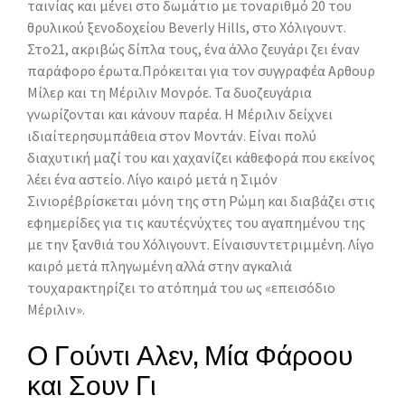
ταινίας και μένει στο δωμάτιο με τοναριθμό 20 του
θρυλικού ξενοδοχείου Beverly Hills, στο Χόλιγουντ.
Στο21, ακριβώς δίπλα τους, ένα άλλο ζευγάρι ζει έναν
παράφορο έρωτα.Πρόκειται για τον συγγραφέα Αρθουρ
Μίλερ και τη Μέριλιν Μονρόε. Τα δυοζευγάρια
γνωρίζονται και κάνουν παρέα. Η Μέριλιν δείχνει
ιδιαίτερησυμπάθεια στον Μοντάν. Είναι πολύ
διαχυτική μαζί του και χαχανίζει κάθεφορά που εκείνος
λέει ένα αστείο. Λίγο καιρό μετά η Σιμόν
Σινιορέβρίσκεται μόνη της στη Ρώμη και διαβάζει στις
εφημερίδες για τις καυτέςνύχτες του αγαπημένου της
με την ξανθιά του Χόλιγουντ. Είναισυντετριμμένη. Λίγο
καιρό μετά πληγωμένη αλλά στην αγκαλιά
τουχαρακτηρίζει το ατόπημά του ως «επεισόδιο
Μέριλιν».
Ο Γούντι Αλεν, Μία Φάροου
και Σουν Γι