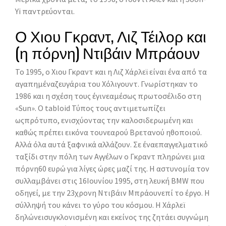
Yi παντρεύονται.
Ο Χιου Γκραντ, Λιζ Τέιλορ και
(η πόρνη) Ντιβάιν Μπράουν
Το 1995, ο Χιου Γκραντ και η Λιζ Χάρλεϊ είναι ένα από τα
αγαπημέναζευγάρια του Χόλιγουντ. Γνωρίστηκαν το
1986 και η σχέση τους έγινεαμέσως πρωτοσέλιδο στη
«Sun». Ο tabloid Τύπος τους αντιμετωπίζει
ωςπρότυπο, ενισχύοντας την καλοσιδερωμένη και
καθώς πρέπει εικόνα τουνεαρού Βρετανού ηθοποιού.
Αλλά όλα αυτά ξαφνικά αλλάζουν. Σε έναεπαγγελματικό
ταξίδι στην πόλη των Αγγέλων ο Γκραντ πληρώνει μια
πόρνη60 ευρώ για λίγες ώρες μαζί της. Η αστυνομία τον
συλλαμβάνει στις 16Ιουνίου 1995, στη λευκή BMW που
οδηγεί, με την 23χρονη Ντιβάιν Μπράουνεπί το έργο. Η
σύλληψή του κάνει το γύρο του κόσμου. Η Χάρλεϊ
δηλώνεισυγκλονισμένη και εκείνος της ζητάει συγνώμη