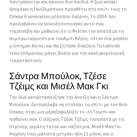
παντρεύονται και κάνουν δυο παιδιά. Η ζωή κυλάει
ήσυχακαι η Γουίδερσπουν προσθέτει στο σπίτι τους το
Οσκαρ Α γυναικείου ρόλοπου παίρνει, το 2004. Δεν
προλαβαίνει να συνειδητοποιήσει αυτό που
τηςσυνέβη και μαθαίνει ότι ο Φελίπε την απατά με τη
συμπρωταγωνίστριά τουΑμπι Κόρνς. «Ηταν ένα μεγάλο
χτύπημα» θα πει και θα ζητήσει διαζύγιο.Τα tabloids
τους επόμενους μήνες βοάνε για την κακή ψυχολογική
τηςκατάσταση.
Σάντρα Μπούλοκ, Τζέσε
Τζέιμς και Μισέλ Μακ Γκι
Την ίδια κατάσταση έζησε την Ανοιξη και η Σάντρα
Μπούλοκ. Δενπρόλαβε να στολίσει το σπίτι με τον θείο
Οσκαρ, όταν μια μέραξεφυλλίζει το «In Touch» και
παθαίνει σοκ. Ο σύζυγος Τζέσε Τζέιμς τηναπατά με τη
στρίπερ, γεμάτη τατού και ναζίστρια, Μισέλ Μακ Γκι.
Ησχέση τους μάλιστα μετράει ήδη 11 μήνες και ο