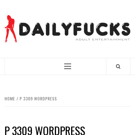
Skip
to
content
BEST NEWS AROUND THE WORLD!
Primary
Menu
HOME
P 3309 WORDPRESS
P 3309 WORDPRESS