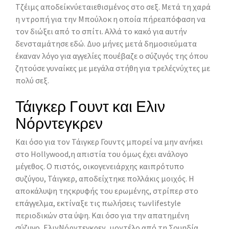
Τζέιμς αποδείκνύεταιεθισμένος στο σεξ. Μετά τη χαρά
η ντροπή για την Μπούλοκ η οποία πήρεαπόφαση να
τον διώξει από το σπίτι. Αλλά το κακό για αυτήν
δενσταμάτησε εδώ. Δυο μήνες μετά δημοσιεύματα
έκαναν λόγο για αγγελίες πουέβαζε ο σύζυγός της όπου
ζητούσε γυναίκες με μεγάλα στήθη για τρελέςνύχτες με
πολύ σεξ.
Τάιγκερ Γουντ και Ελιν
Νόρντεγκρεν
Και όσο για τον Τάιγκερ Γουντς μπορεί να μην ανήκει
στο Hollywood,η απιστία του όμως έχει ανάλογο
μέγεθος. Ο πιστός, οικογενειάρχης καιπρότυπο
συζύγου, Τάιγκερ, αποδείχτηκε πολλάκις μοιχός. Η
αποκάλυψη τηςκρυφής του ερωμένης, στρίπερ στο
επάγγελμα, εκτίναξε τις πωλήσεις τωνlifestyle
περιοδικών στα ύψη. Και όσο για την απατημένη
σύζυγο, ΕλινΝόρντεγκρεν, μοντέλο από τη Σουηδία,