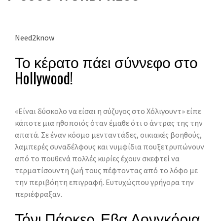
Need2know
Το κέρατο πάει σύννεφο στο
Hollywood!
«Είναι δύσκολο να είσαι η σύζυγος στο Χόλιγουντ» είπε
κάποτε μια ηθοποιός όταν έμαθε ότι ο άντρας της την
απατά. Σε έναν κόσμο μενταντάδες, οικιακές βοηθούς,
λαμπερές συναδέλφους και νυμφίδια πουξετρυπώνουν
από το πουθενά πολλές κυρίες έχουν σκεφτεί να
τερματίσουντη ζωή τους πέφτοντας από το λόφο με
την περιβόητη επιγραφή. Ευτυχώςπου γρήγορα την
περιέφραξαν.
Τόνι Πάρκερ, Εβα Λονγκόρια,