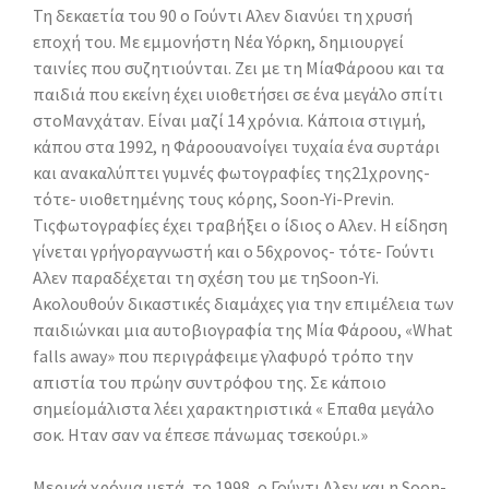
Τη δεκαετία του 90 ο Γούντι Αλεν διανύει τη χρυσή
εποχή του. Με εμμονήστη Νέα Υόρκη, δημιουργεί
ταινίες που συζητιούνται. Ζει με τη ΜίαΦάροου και τα
παιδιά που εκείνη έχει υιοθετήσει σε ένα μεγάλο σπίτι
στοΜανχάταν. Είναι μαζί 14 χρόνια. Κάποια στιγμή,
κάπου στα 1992, η Φάροουανοίγει τυχαία ένα συρτάρι
και ανακαλύπτει γυμνές φωτογραφίες της21χρονης-
τότε- υιοθετημένης τους κόρης, Soon-Yi-Previn.
Τιςφωτογραφίες έχει τραβήξει ο ίδιος ο Αλεν. Η είδηση
γίνεται γρήγοραγνωστή και ο 56χρονος- τότε- Γούντι
Αλεν παραδέχεται τη σχέση του με τηSoon-Yi.
Ακολουθούν δικαστικές διαμάχες για την επιμέλεια των
παιδιώνκαι μια αυτοβιογραφία της Μία Φάροου, «What
falls away» που περιγράφειμε γλαφυρό τρόπο την
απιστία του πρώην συντρόφου της. Σε κάποιο
σημείομάλιστα λέει χαρακτηριστικά « Επαθα μεγάλο
σοκ. Ηταν σαν να έπεσε πάνωμας τσεκούρι.»
Μερικά χρόνια μετά, το 1998, ο Γούντι Αλεν και η Soon-