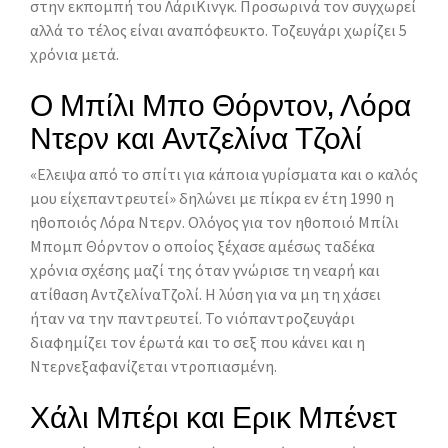
στην εκπομπή του ΛάριΚινγκ. Προσωρινά τον συγχωρεί
αλλά το τέλος είναι αναπόφευκτο. Τοζευγάρι χωρίζει 5
χρόνια μετά.
Ο Μπίλι Μπο Θόρντον, Λόρα
Ντερν και Αντζελίνα Τζολί
«Ελειψα από το σπίτι για κάποια γυρίσματα και ο καλός
μου είχεπαντρευτεί» δηλώνει με πίκρα εν έτη 1990 η
ηθοποιός Λόρα Ντερν. Ολόγος για τον ηθοποιό Μπίλι
Μπομπ Θόρντον ο οποίος ξέχασε αμέσως ταδέκα
χρόνια σχέσης μαζί της όταν γνώρισε τη νεαρή και
ατίθαση ΑντζελίναΤζολί. Η λύση για να μη τη χάσει
ήταν να την παντρευτεί. Το νιόπαντροζευγάρι
διαφημίζει τον έρωτά και το σεξ που κάνει και η
Ντερνεξαφανίζεται ντροπιασμένη.
Χάλι Μπέρι και Ερικ Μπένετ