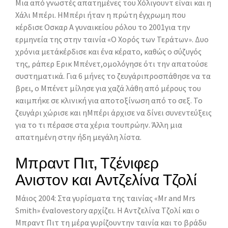
Μια από γνωστές απατημένες του Χόλιγουντ είναι και η
Χάλι Μπέρι. ΗΜπέρι ήταν η πρώτη έγχρωμη που
κέρδισε Οσκαρ Α γυναικείου ρόλου το 2001για την
ερμηνεία της στην ταινία «Ο Χορός των Τεράτων». Δυο
χρόνια μετάκέρδισε και ένα κέρατο, καθώς ο σύζυγός
της, ράπερ Ερικ Μπένετ,ομολόγησε ότι την απατούσε
συστηματικά. Για 6 μήνες το ζευγάριπροσπάθησε να τα
βρει, ο Μπένετ μίλησε για χαζά λάθη από μέρους του
καιμπήκε σε κλινική για αποτοξίνωση από το σεξ. Το
ζευγάρι χώρισε και ηΜπέρι άρχισε να δίνει συνεντεύξεις
για το τι πέρασε στα χέρια τουπρώην. Άλλη μια
απατημένη στην ήδη μεγάλη λίστα.
Μπραντ Πιτ, Τζένιφερ
Ανιστον και Αντζελίνα Τζολί
Μάιος 2004: Στα γυρίσματα της ταινίας «Mr and Mrs
Smith» έναlovestory αρχίζει. Η Αντζελίνα Τζολί και ο
Μπραντ Πιτ τη μέρα γυρίζουντην ταινία και το βράδυ