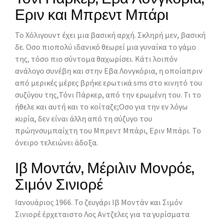
Εριν και Μπρεντ Μπάρι
Το Χόλιγουντ έχει μια βασική αρχή. Σκληρή μεν, βασική
δε. Οσο πιοπολύ ιδανικό θεωρεί μια γυναίκα το γάμο
της, τόσο πιο σύντομα θαχωρίσει. Κάτι λοιπόν
ανάλογο συνέβη και στην Εβα Λονγκόρια, η οποίαπριν
από μερικές μέρες βρήκε ερωτικά sms στο κινητό του
συζύγου της,Τόνι Πάρκερ, από την ερωμένη του. Τι το
ήθελε και αυτή και το κοίταζε;Οσο για την εν λόγω
κυρία, δεν είναι άλλη από τη σύζυγο του
πρώηνσυμπαίχτη του Μπρεντ Μπάρι, Εριν Μπάρι. Το
όνειρο τελειώνει άδοξα.
Ιβ Μοντάν, Μέριλιν Μονρόε,
Σιμόν Σινιορέ
Ιανουάριος 1966. Το ζευγάρι Ιβ Μοντάν και Σιμόν
Σινιορέ έρχεταιστο Λος Αντζελες για τα γυρίσματα