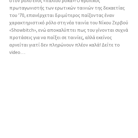
στον ρόλο ενός «παλιού ροκά»! Ο θρυλικός
πρωταγωνιστής των ερωτικών ταινιών της δεκαετίας
του ’70, επανέρχεται δριμύτερος παίζοντας έναν
χαρακτηριστικό ρόλο στη νέα ταινία του Νίκου Ζερβού
«Showbitch», ενώ αποκαλύπτει πως του γίνονται συχνά
προτάσεις για να παίξει σε ταινίες, αλλά εκείνος
αρνείται γιατί δεν πληρώνουν πλέον καλά! Δείτε το
video…