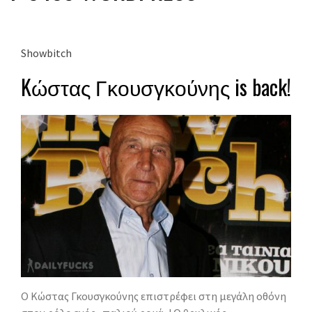
Showbitch
Kώστας Γκουσγκούνης is back!
O Kώστας Γκουσγκούνης επιστρέφει στη μεγάλη οθόνη