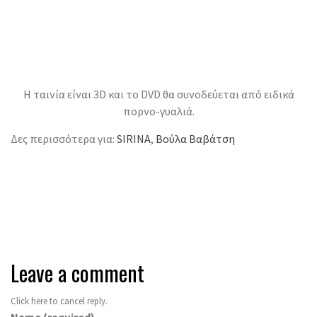
Η ταινία είναι 3D και το DVD θα συνοδεύεται από ειδικά
πορνο-γυαλιά.
Δες περισσότερα για:
SIRINA
,
Βούλα Βαβάτση
Speak your mind
Leave a comment
Click here to cancel reply.
Name (required)