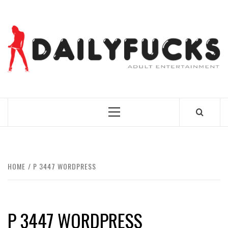
Skip
to
content
BEST NEWS AROUND THE WORLD!
Primary
Menu
HOME
P 3447 WORDPRESS
P 3447 WORDPRESS