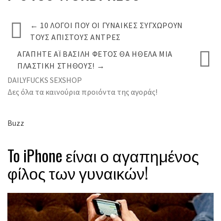
←
10 ΛΌΓΟΙ ΠΟΥ ΟΙ ΓΥΝΑΊΚΕΣ ΣΥΓΧΩΡΟΎΝ
ΤΟΥΣ ΆΠΙΣΤΟΥΣ ΆΝΤΡΕΣ
ΑΓΑΠΗΤΈ ΆΙ ΒΑΣΊΛΗ ΦΈΤΟΣ ΘΑ ΉΘΕΛΑ ΜΙΑ
ΠΛΑΣΤΙΚΉ ΣΤΉΘΟΥΣ!
→
DAILYFUCKS SEXSHOP
Δες όλα τα καινούρια προιόντα της αγοράς!
Buzz
To iPhone είναι ο αγαπημένος
φίλος των γυναικών!