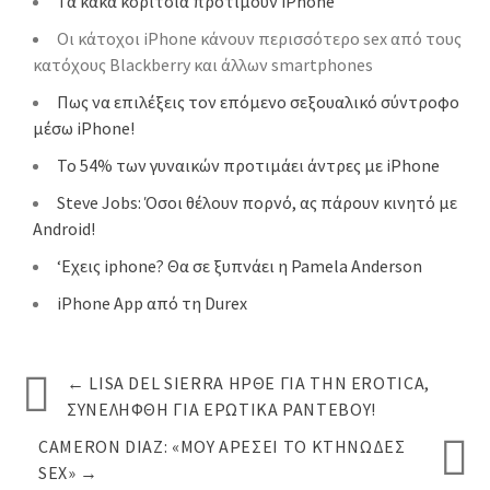
Τα κακά κορίτσια προτιμούν iPhone
Οι κάτοχοι iPhone κάνουν περισσότερο sex από τους
κατόχους Blackberry και άλλων smartphones
Πως να επιλέξεις τον επόμενο σεξουαλικό σύντροφο
μέσω iPhone!
Το 54% των γυναικών προτιμάει άντρες με iPhone
Steve Jobs: Όσοι θέλουν πορνό, ας πάρουν κινητό με
Android!
‘Εχεις iphone? Θα σε ξυπνάει η Pamela Anderson
iPhone App από τη Durex
←
LISA DEL SIERRA ΉΡΘΕ ΓΙΑ ΤΗΝ EROTICA,
ΣΥΝΕΛΉΦΘΗ ΓΙΑ ΕΡΩΤΙΚΆ ΡΑΝΤΕΒΟΎ!
CAMERON DIAZ: «ΜΟΥ ΑΡΈΣΕΙ ΤΟ ΚΤΗΝΏΔΕΣ
SEX»
→