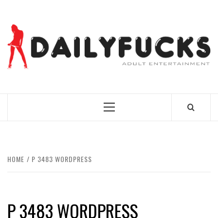
Skip
to
content
BEST NEWS AROUND THE WORLD!
Primary
Menu
HOME
P 3483 WORDPRESS
P 3483 WORDPRESS