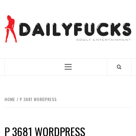
Skip
to
content
BEST NEWS AROUND THE WORLD!
Primary
Menu
HOME
P 3681 WORDPRESS
P 3681 WORDPRESS