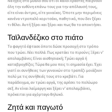
Να έχεις στο μυαλό σου ότι οι καλοί εραστές παίρνουν
όλη την ευθύνη επάνω τους για την απόλαυσή τους,
είτε είναι άντρες, είτε γυναίκες. Όποτε μην περιμένεις
κανένα ντροπαλό κοριτσάκι, παθητικό, που δεν ξέρει
τι θέλει. Αυτή ξέρει και ξέρει και πως θα το αποκτήσει.
Ταϊλανδέζικο στο πιάτο
Το φαγητό έφτασε όποτε δώσε προσοχή στο τρόπο
που τρώει. Λέει πολλά. Πως κρατάει το πιρούνι; Ξέρει ν’
απολαμβάνει; Είναι αισθησιακή; Τρώει αργά ή
καταβροχθίζει; Τώρα θα μου πεις τι σημασία έχει. Έχει
γιατί οι συνήθειες των γυναικών στο τραπέζι μοιάζουν
πολύ με τις συνήθειές τους στο κρεβάτι. Για
παράδειγμα, αν τρώει αργά, της αρέσει το πολύωρο
σεξ. Αν είναι λαίμαργη και ξέρει ν’ απολαμβάνει,
πρόκειται για αχόρταγο θηλυκό.
Ζητά και παγωτό