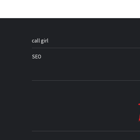
call girl
SEO
BEST NEWS AROUND THE WORLD!