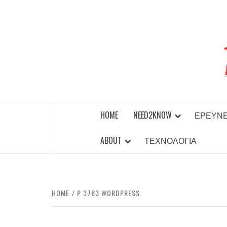
Skip
to
content
BEST NEWS AROUND THE WORLD!
HOME
NEED2KNOW
ΈΡΕΥΝ
ABOUT
ΤΕΧΝΟΛΟΓΊΑ
HOME
P 3783 WORDPRESS