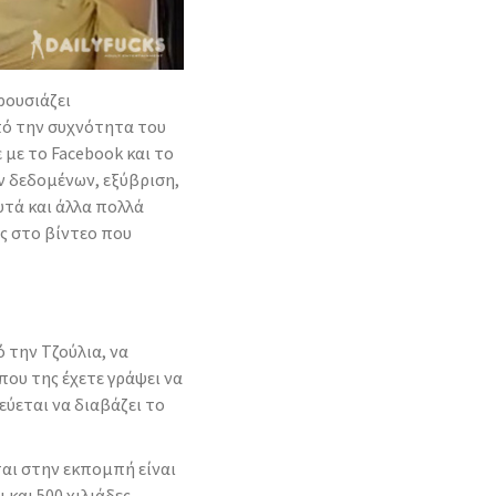
ρουσιάζει
ό την συχνότητα του
 με το Facebook και το
δεδομένων, εξύβριση,
τά και άλλα πολλά
ς στο βίντεο που
 την Τζούλια, να
που της έχετε γράψει να
εύεται να διαβάζει το
ται στην εκπομπή είναι
και 500 χιλιάδες