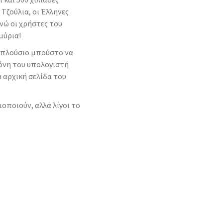
 Τζούλια, οι Έλληνες
νώ οι χρήστες του
μύρια!
ο πλούσιο μπούστο να
θόνη του υπολογιστή
α αρχική σελίδα του
οποιούν, αλλά λίγοι το