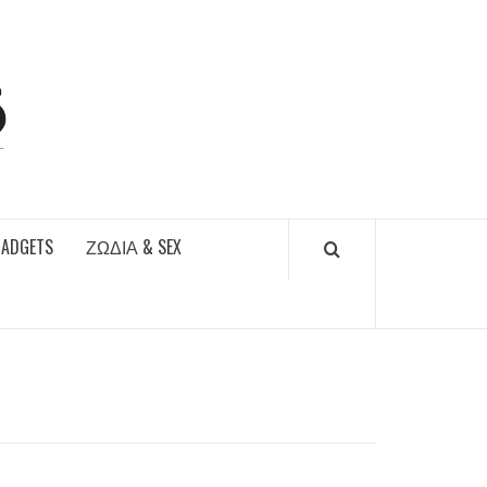
DAILYFUCKS.GR
GADGETS
ΖΏΔΙΑ & SEX