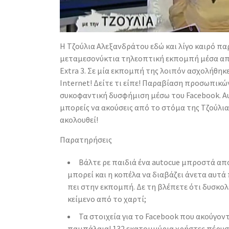
Η Τζούλια Αλεξανδράτου εδώ και λίγο καιρό πα
μεταμεσονύκτια τηλεοπτική εκπομπή μέσα απ
Extra 3. Σε μία εκπομπή της λοιπόν ασχολήθηκε
Internet! Δείτε τι είπε!
Παραβίαση προσωπικών 
συκοφαντική δυσφήμιση μέσω του Facebook. Αυ
μπορείς να ακούσεις από το στόμα της Τζούλια
ακολουθεί!
Παρατηρήσεις
Βάλτε ρε παιδιά ένα autocue μπροστά από
μπορεί και η κοπέλα να διαβάζει άνετα αυτά 
πει στην εκπομπή. Δε τη βλέπετε ότι δυσκολ
κείμενο από το χαρτί;
Τα στοιχεία για το Facebook που ακούγον
παμπάλαια! 132 εκατομμύρια χρήστες πέρυσι 