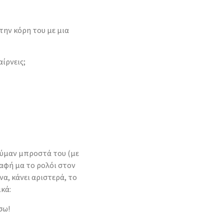
την κόρη του με μια
αίρνεις;
ούμαν μπροστά του (με
αφή μα το ρολόι στον
ενα, κάνει αριστερά, το
ικά:
σω!