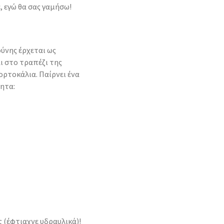
, εγώ θα σας γαμήσω!
ούνης έρχεται ως
ι στο τραπέζι της
ορτοκάλια. Παίρνει ένα
ητα:
 (έφτιαχνε υδραυλικά)!