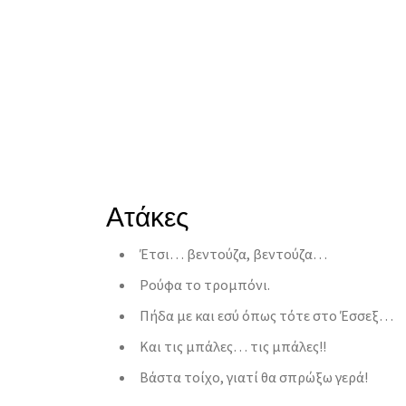
Ατάκες
Έτσι… βεντούζα, βεντούζα…
Ρούφα το τρομπόνι.
Πήδα με και εσύ όπως τότε στο Έσσεξ…
Και τις μπάλες… τις μπάλες!!
Βάστα τοίχο, γιατί θα σπρώξω γερά!