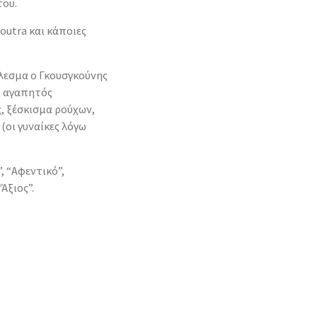
του.
Soutra και κάποιες
έλεσμα ο Γκουσγκούνης
αι αγαπητός
, ξέσκισμα ρούχων,
(οι γυναίκες λόγω
, “Αφεντικό”,
Άξιος”.