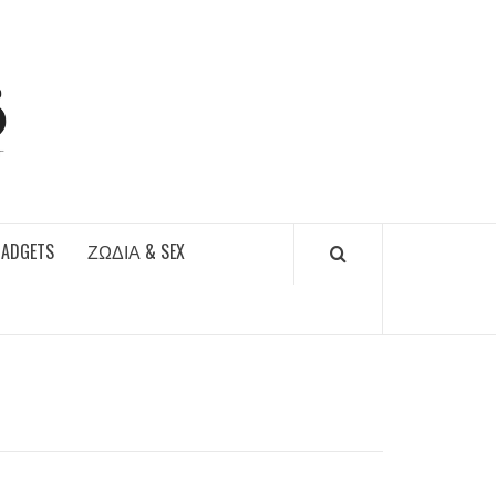
DAILYFUCKS.GR
GADGETS
ΖΏΔΙΑ & SEX