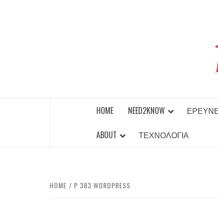
Skip
to
content
BEST NEWS AROUND THE WORLD!
HOME
NEED2KNOW
ΈΡΕΥΝ
ABOUT
ΤΕΧΝΟΛΟΓΊΑ
HOME
P 383 WORDPRESS