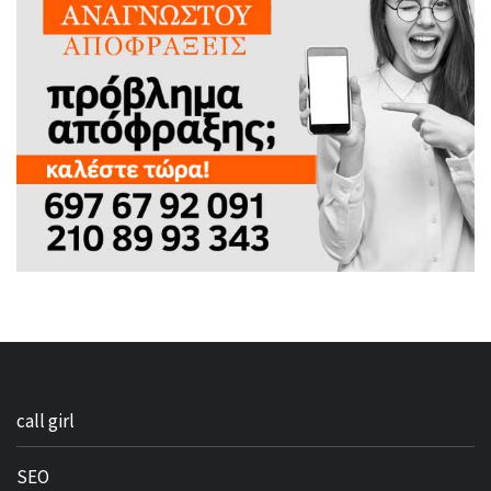
call girl
SEO