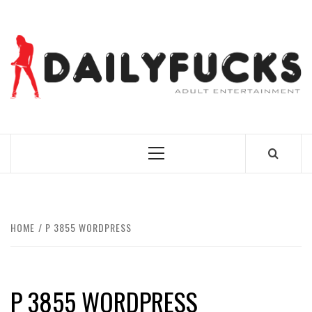
Skip
to
content
BEST NEWS AROUND THE WORLD!
Primary
Menu
HOME
P 3855 WORDPRESS
P 3855 WORDPRESS