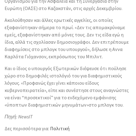
Οργανισμού για την Ασφάλεια και τη Συνεργασία στην
Ευρώπη (ΟΑΣΕ) στο Καζακστάν, στις αρχές Δεκεμβρίου.
Ακολούθησαν και άλλες ερωτικές αγγελίες, οι οποίες
εξαφανίστηκαν σήμερα το πρωί. «Δεν τις απομακρύναμε
εμείς, εξαφανίστηκαν από μόνες τους. Δεν τις είδα εγώ η
ίδια, αλλά τις σχολίασαν δημοσιογράφοι. Δεν επιτρέπουμε
διαφημίσεις στο μπλογκ του υπουργού», δήλωσε η Αννα
Καρλότα Γιόχανσον, εκπρόσωπος του Μπιλντ.
Και ο ίδιος ο υπουργός Εξωτερικών διέψευσε ότι πούλησε
χώρο στο δημοφιλές ιστολόγιό του για διαφημιστικούς
λόγους. «Προφανώς έχει γίνει κάποιου είδους
κυβερνοπειρατεία», είπε και συνέστησε στους αναγνώστες
να είναι “προσεκτικοί” για το ενδεχόμενο εμφάνισης
«ύποπτων διαφημιστικών μηνυμάτων»στο μπλογκ του.
Πηγή: NewsIT
Δες περισσότερα για:
Πολιτική