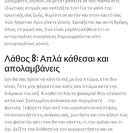
Δοκιμάστε, λοιπόν, να μετατραπείτε σε hot mama στις
ιδιωτικές στιγμές και εκπλήξτε τον! Για το καλό της
ερωτικής σας ζωής, θυμίστε σε αυτόν και στον εαυτό σας
πώς ήσασταν πριν γίνετε γονείς. Χρειάζεται και αυτή θρέψη,
όπως το μωρό σας. Ενώ είναι μεγάλη αλήθεια ότι οι
ευτυχισμένες οικογένειες δημιουργούνται από
ευτυχισμένους γονείς.
Λάθος 8: Απλά κάθεσαι και
απολαμβάνεις
Δεν θα σας άρεσε να κάνετε σεξ με ένα πτώμα, έτσι δεν
είναι; Τότε μην φέρεστε και εσείς σαν πτώμα κατά την
διάρκεια του σεξ. Κινηθείτε! Κάντε φασαρία! Μην στέκεστε
απλά εκεί ξαπλωμένη ανάσκελα και περιμένετε… την
φώτιση. Ξεφύγετε λίγο από την ιεραποστολική στάση,
επικοινωνήστε τις ανάγκες σας, ρωτήστε και τον άλλον πώς
του φαίνεται κάτι που θα του κάνετε, τι του αρέσει και τι
όχι. Δείξτε την διάθεση να τον ευχαριστήσετε και να