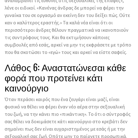
αναλαμβάνει τις ευθύνες στις σεξουαλικές της επαφές»,
λένε οι ειδικοί. «Κανένας άνδρας δε μπορεί να φέρει την
γυναίκα του σε οργασμό αν εκείνη δεν του δείξει πώς. Ούτε
καν ο καλύτερος εραστής.» Τα καλά νέα είναι ότι οι
περισσότεροι άνδρες θέλουν πραγματικά να ικανοποιούν
τις συντρόφους τους. Και θα εκτιμήσουν κάποιες
συμβουλές από εσάς, αρκεί να μην τις εκφράσετε με τρόπο
που θα σκοτώσει το «εγώ» τους και αρκεί να είστε σαφείς.
Λάθος 6: Αναστατώνεσαι κάθε
φορά που προτείνει κάτι
καινούργιο
Όταν περάσει καιρός που ένα ζευγάρι είναι μαζί, είναι
φυσικό να θέλει να φέρει έναν νέο αέρα στην σεξουαλική
του ζωή, να την κάνει πιο «πικάντικη». Το ότι ο σύντροφός
σας θέλει να δοκιμάσετε κάτι καινούργιο στο κρεβάτι δεν
σημαίνει πως δεν είναι ευχαριστημένος με εσάς ή με την
σεξουαλική σας ζωή. Οπότε μην το παίρνετε προσωπικά.