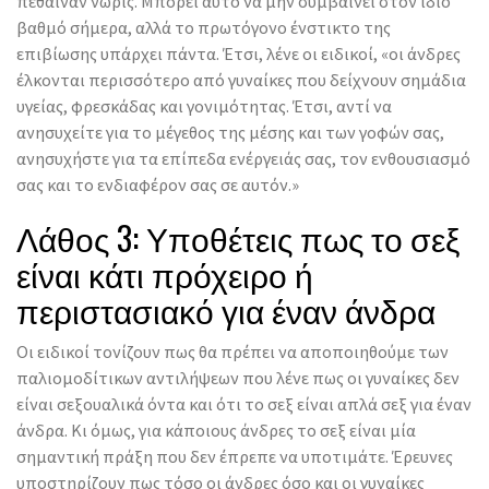
πέθαιναν νωρίς. Μπορεί αυτό να μην συμβαίνει στον ίδιο
βαθμό σήμερα, αλλά το πρωτόγονο ένστικτο της
επιβίωσης υπάρχει πάντα. Έτσι, λένε οι ειδικοί, «οι άνδρες
έλκονται περισσότερο από γυναίκες που δείχνουν σημάδια
υγείας, φρεσκάδας και γονιμότητας. Έτσι, αντί να
ανησυχείτε για το μέγεθος της μέσης και των γοφών σας,
ανησυχήστε για τα επίπεδα ενέργειάς σας, τον ενθουσιασμό
σας και το ενδιαφέρον σας σε αυτόν.»
Λάθος 3: Υποθέτεις πως το σεξ
είναι κάτι πρόχειρο ή
περιστασιακό για έναν άνδρα
Οι ειδικοί τονίζουν πως θα πρέπει να αποποιηθούμε των
παλιομοδίτικων αντιλήψεων που λένε πως οι γυναίκες δεν
είναι σεξουαλικά όντα και ότι το σεξ είναι απλά σεξ για έναν
άνδρα. Κι όμως, για κάποιους άνδρες το σεξ είναι μία
σημαντική πράξη που δεν έπρεπε να υποτιμάτε. Έρευνες
υποστηρίζουν πως τόσο οι άνδρες όσο και οι γυναίκες