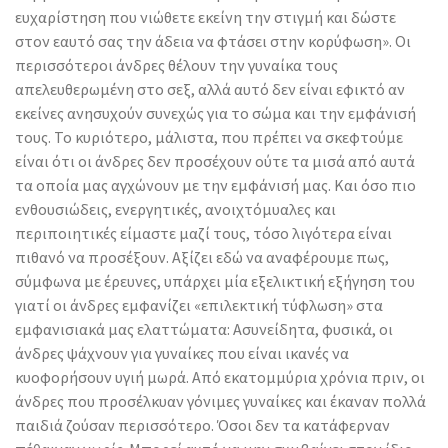
ευχαρίστηση που νιώθετε εκείνη την στιγμή και δώστε
στον εαυτό σας την άδεια να φτάσει στην κορύφωση». Οι
περισσότεροι άνδρες θέλουν την γυναίκα τους
απελευθερωμένη στο σεξ, αλλά αυτό δεν είναι εφικτό αν
εκείνες ανησυχούν συνεχώς για το σώμα και την εμφάνισή
τους. Το κυριότερο, μάλιστα, που πρέπει να σκεφτούμε
είναι ότι οι άνδρες δεν προσέχουν ούτε τα μισά από αυτά
τα οποία μας αγχώνουν με την εμφάνισή μας. Και όσο πιο
ενθουσιώδεις, ενεργητικές, ανοιχτόμυαλες και
περιποιητικές είμαστε μαζί τους, τόσο λιγότερα είναι
πιθανό να προσέξουν. Αξίζει εδώ να αναφέρουμε πως,
σύμφωνα με έρευνες, υπάρχει μία εξελικτική εξήγηση του
γιατί οι άνδρες εμφανίζει «επιλεκτική τύφλωση» στα
εμφανισιακά μας ελαττώματα: Ασυνείδητα, φυσικά, οι
άνδρες ψάχνουν για γυναίκες που είναι ικανές να
κυοφορήσουν υγιή μωρά. Από εκατομμύρια χρόνια πριν, οι
άνδρες που προσέλκυαν γόνιμες γυναίκες και έκαναν πολλά
παιδιά ζούσαν περισσότερο. Όσοι δεν τα κατάφερναν