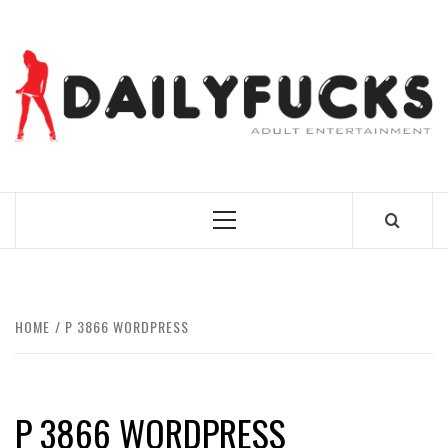
Skip
to
content
BEST NEWS AROUND THE WORLD!
Primary
Menu
HOME
P 3866 WORDPRESS
P 3866 WORDPRESS