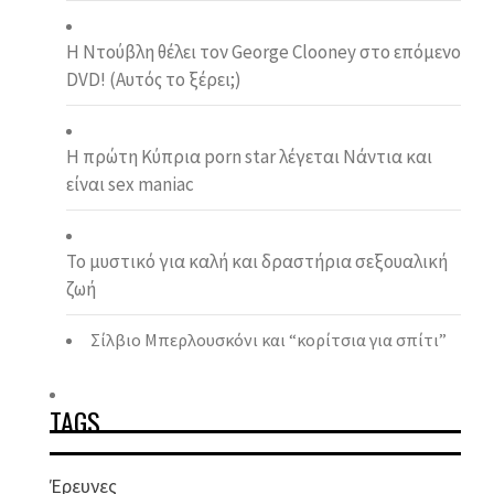
Η Ντούβλη θέλει τον George Clooney στο επόμενο
DVD! (Αυτός το ξέρει;)
Η πρώτη Κύπρια porn star λέγεται Νάντια και
είναι sex maniac
To μυστικό για καλή και δραστήρια σεξουαλική
ζωή
Σίλβιο Μπερλουσκόνι και “κορίτσια για σπίτι”
TAGS
Έρευνες