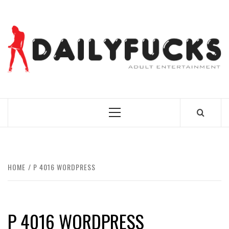
Skip
to
content
BEST NEWS AROUND THE WORLD!
Primary
Menu
HOME
P 4016 WORDPRESS
P 4016 WORDPRESS