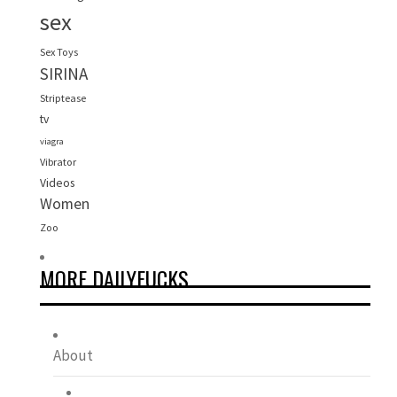
sex
Sex Toys
SIRINA
Striptease
tv
viagra
Vibrator
Videos
Women
Zoo
MORE DAILYFUCKS
About