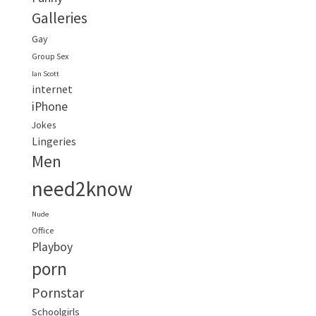
Galleries
Gay
Group Sex
Ian Scott
internet
iPhone
Jokes
Lingeries
Men
need2know
Nude
Office
Playboy
porn
Pornstar
Schoolgirls