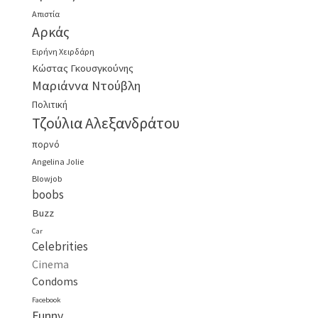
Απιστία
Αρκάς
Ειρήνη Χειρδάρη
Κώστας Γκουσγκούνης
Μαριάννα Ντούβλη
Πολιτική
Τζούλια Αλεξανδράτου
πορνό
Angelina Jolie
Blowjob
boobs
Buzz
Car
Celebrities
Cinema
Condoms
Facebook
Funny