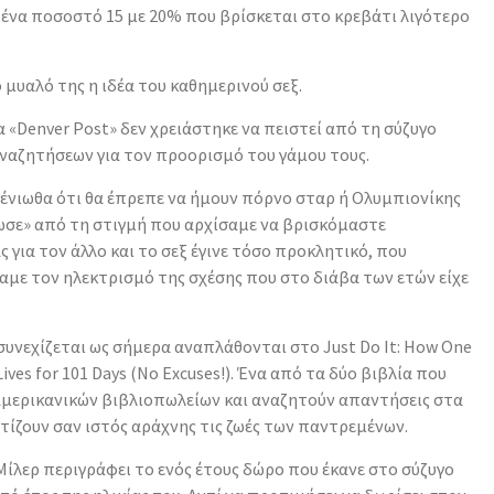
 ένα ποσοστό 15 με 20% που βρίσκεται στο κρεβάτι λιγότερο
μυαλό της η ιδέα του καθημερινού σεξ.
 «Denver Post» δεν χρειάστηκε να πειστεί από τη σύζυγο
αναζητήσεων για τον προορισμό του γάμου τους.
 ένιωθα ότι θα έπρεπε να ήμουν πόρνο σταρ ή Ολυμπιονίκης
ιωσε» από τη στιγμή που αρχίσαμε να βρισκόμαστε
 για τον άλλο και το σεξ έγινε τόσο προκλητικό, που
αμε τον ηλεκτρισμό της σχέσης που στο διάβα των ετών είχε
υνεχίζεται ως σήμερα αναπλάθονται στο Just Do It: How One
Lives for 101 Days (No Excuses!). Ένα από τα δύο βιβλία που
 αμερικανικών βιβλιοπωλείων και αναζητούν απαντήσεις στα
ίζουν σαν ιστός αράχνης τις ζωές των παντρεμένων.
 Μίλερ περιγράφει το ενός έτους δώρο που έκανε στο σύζυγο