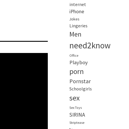
internet
iPhone
Jokes
Lingeries
Men
need2know
Office
Playboy
porn
Pornstar
Schoolgirls
sex
Sex Toys
SIRINA
Striptease