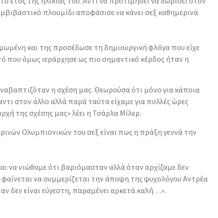
ό έτος της ηλικίας του. Αντί να προτιμήσει να δωρίσει στον
υμβιβαστικό πλουμίδι αποφάσισε να κάνει σεξ καθημερινά
μωμένη και της προσέδωσε τη δημιουργική φλόγα που είχε
τό που όμως ιεράρχησε ως πιο σημαντικό κέρδος ήταν η
αναβαπτιζόταν η σχέση μας. Θεωρούσα ότι μόνο για κάποια
αντι στον άλλο αλλά παρά ταύτα είχαμε για πολλές ώρες
χή της σχέσης μας» λέει η Τσάρλα Μίλερ.
ρινών Ολυμπιονικών του σεξ είναι πως η πράξη γεννά την
αι να νιώθαμε ότι βαριόμασταν αλλά όταν αρχίζαμε δεν
 φαίνεται να συμμερίζεται την άποψη της ψυχολόγου Αντρέα
όταν δεν είναι εύγεστη, παραμένει αρκετά καλή…».