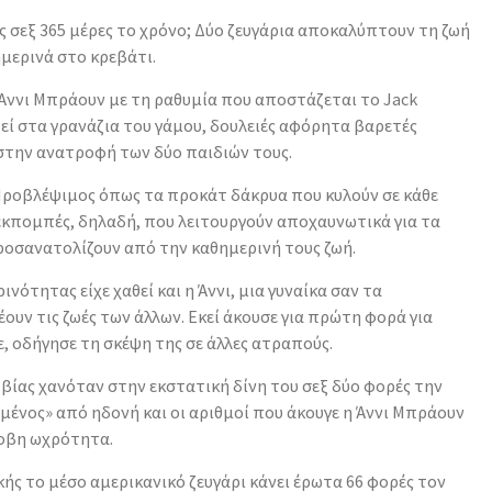
ις σεξ 365 μέρες το χρόνο; Δύο ζευγάρια αποκαλύπτουν τη ζωή
μερινά στο κρεβάτι.
 Άννι Μπράουν με τη ραθυμία που αποστάζεται το Jack
ιβεί στα γρανάζια του γάμου, δουλειές αφόρητα βαρετές
στην ανατροφή των δύο παιδιών τους.
 Προβλέψιμος όπως τα προκάτ δάκρυα που κυλούν σε κάθε
εκπομπές, δηλαδή, που λειτουργούν αποχαυνωτικά για τα
ροσανατολίζουν από την καθημερινή τους ζωή.
ότητας είχε χαθεί και η Άννι, μια γυναίκα σαν τα
υν τις ζωές των άλλων. Εκεί άκουσε για πρώτη φορά για
ε, οδήγησε τη σκέψη της σε άλλες ατραπούς.
 βίας χανόταν στην εκστατική δίνη του σεξ δύο φορές την
ένος» από ηδονή και οι αριθμοί που άκουγε η Άννι Μπράουν
φοβη ωχρότητα.
ής το μέσο αμερικανικό ζευγάρι κάνει έρωτα 66 φορές τον