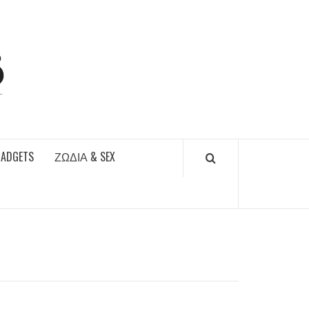
DAILYFUCKS.GR
GADGETS
ΖΏΔΙΑ & SEX