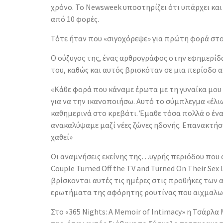
χρόνο. Το Newsweek υποστηρίζει ότι υπάρχει και
από 10 φορές.
Τότε ήταν που «σιγοχόρεψε» για πρώτη φορά στο 
Ο σύζυγος της, ένας αρθρογράφος στην εφημερίδα
του, καθώς και αυτός βρισκόταν σε μια περίοδο 
«Κάθε φορά που κάναμε έρωτα με τη γυναίκα μου
για να την ικανοποιήσω. Αυτό το σύμπλεγμα «έλ
καθημερινά στο κρεβάτι. Έμαθε τόσα πολλά ο ένας
ανακαλύψαμε μαζί νέες ζώνες ηδονής. Επανακτήσ
χαθεί»
Οι αναμνήσεις εκείνης της…υγρής περιόδου που σ
Couple Turned Off the TV and Turned On Their Sex 
βρίσκονται αυτές τις ημέρες στις προθήκες των
ερωτήματα της αφόρητης ρουτίνας που αιχμαλωτ
Στο «365 Nights: A Memoir of Intimacy» η Τσάρλα