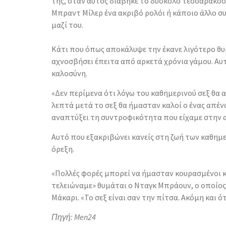
της, όταν αυτός διάβηκε το δύσκολο τεσσαρακοστ
Μπραντ Μίλερ ένα ακριβό ρολόι ή κάποιο άλλο σ
μαζί του.
Κάτι που όπως αποκάλυψε την έκανε λιγότερο θυ
αχνοσβήσει έπειτα από αρκετά χρόνια γάμου. Αυ
καλοσύνη.
«Δεν περίμενα ότι λόγω του καθημερινού σεξ θα 
λεπτά μετά το σεξ θα ήμασταν καλοί ο ένας απέν
αναπτύξει τη συντροφικότητα που είχαμε στην αρ
Αυτό που εξακριβώνει κανείς στη ζωή των καθημε
όρεξη.
«Πολλές φορές μπορεί να ήμασταν κουρασμένοι κ
τελειώναμε» θυμάται ο Νταγκ Μπράουν, ο οποίος
Μάκαρι. «Το σεξ είναι σαν την πίτσα. Ακόμη και 
Πηγή: Men24