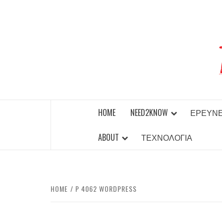
Skip
to
content
BEST NEWS AROUND THE WORLD!
HOME
NEED2KNOW
ΈΡΕΥΝ
ABOUT
ΤΕΧΝΟΛΟΓΊΑ
HOME
P 4062 WORDPRESS