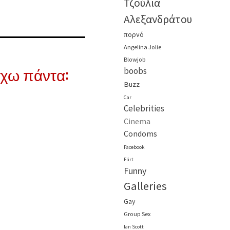
Τζούλια
Αλεξανδράτου
πορνό
Angelina Jolie
Blowjob
έχω πάντα:
boobs
Buzz
Car
Celebrities
Cinema
Condoms
Facebook
Flirt
Funny
Galleries
Gay
Group Sex
Ian Scott