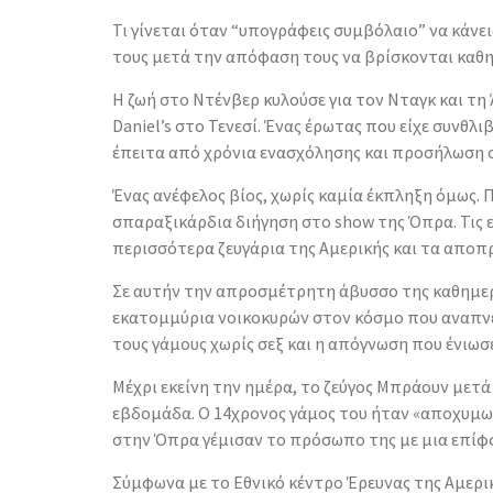
Τι γίνεται όταν “υπογράφεις συμβόλαιο” να κάνε
τους μετά την απόφαση τους να βρίσκονται καθη
Η ζωή στο Ντένβερ κυλούσε για τον Νταγκ και τη
Daniel’s στο Τενεσί. Ένας έρωτας που είχε συνθλ
έπειτα από χρόνια ενασχόλησης και προσήλωση 
Ένας ανέφελος βίος, χωρίς καμία έκπληξη όμως.
σπαραξικάρδια διήγηση στο show της Όπρα. Τις 
περισσότερα ζευγάρια της Αμερικής και τα αποπ
Σε αυτήν την απροσμέτρητη άβυσσο της καθημεριν
εκατομμύρια νοικοκυρών στον κόσμο που αναπνέο
τους γάμους χωρίς σεξ και η απόγνωση που ένιωσ
Μέχρι εκείνη την ημέρα, το ζεύγος Μπράουν μετά
εβδομάδα. Ο 14χρονος γάμος του ήταν «αποχυμωμ
στην Όπρα γέμισαν το πρόσωπο της με μια επί
Σύμφωνα με το Εθνικό κέντρο Έρευνας της Αμερικ