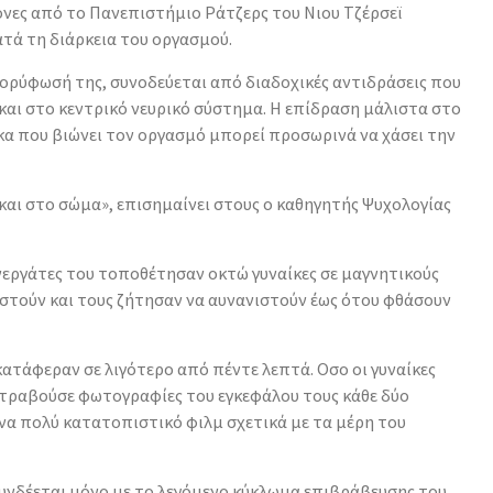
ονες από το Πανεπιστήμιο Ράτζερς του Νιου Τζέρσεϊ
τά τη διάρκεια του οργασμού.
κορύφωσή της, συνοδεύεται από διαδοχικές αντιδράσεις που
και στο κεντρικό νευρικό σύστημα. Η επίδραση μάλιστα στο
ίκα που βιώνει τον οργασμό μπορεί προσωρινά να χάσει την
 και στο σώμα», επισημαίνει στους ο καθηγητής Ψυχολογίας
υνεργάτες του τοποθέτησαν οκτώ γυναίκες σε μαγνητικούς
στούν και τους ζήτησαν να αυνανιστούν έως ότου φθάσουν
 κατάφεραν σε λιγότερο από πέντε λεπτά. Οσο οι γυναίκες
τραβούσε φωτογραφίες του εγκεφάλου τους κάθε δύο
α πολύ κατατοπιστικό φιλμ σχετικά με τα μέρη του
υνδέεται μόνο με το λεγόμενο κύκλωμα επιβράβευσης του