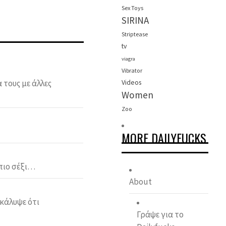
Sex Toys
SIRINA
Striptease
tv
viagra
Vibrator
 τους με άλλες
Videos
Women
Zoo
MORE DAILYFUCKS
 πιο σέξι…
About
κάλυψε ότι
Γράψε για το