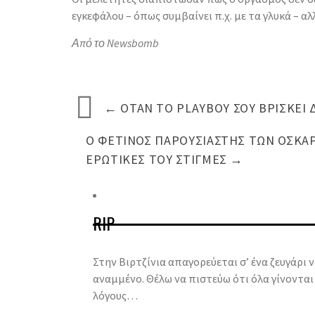
εγκεφάλου – όπως συμβαίνει π.χ. με τα γλυκά – αλ
Από το Newsbomb
←
ΌΤΑΝ ΤΟ PLAYBOY ΣΟΥ ΒΡΊΣΚΕΙ 
Ο ΦΕΤΙΝΌΣ ΠΑΡΟΥΣΙΑΣΤΉΣ ΤΩΝ ΌΣΚΑ
ΕΡΩΤΙΚΈΣ ΤΟΥ ΣΤΙΓΜΈΣ
→
RIP
Στην Βιρτζίνια απαγορεύεται σ’ ένα ζευγάρι ν
αναμμένο. Θέλω να πιστεύω ότι όλα γίνονται
λόγους…