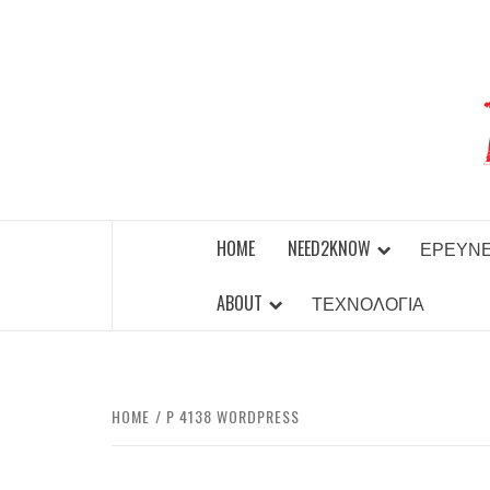
Skip
to
content
BEST NEWS AROUND THE WORLD!
HOME
NEED2KNOW
ΈΡΕΥΝ
ABOUT
ΤΕΧΝΟΛΟΓΊΑ
HOME
P 4138 WORDPRESS