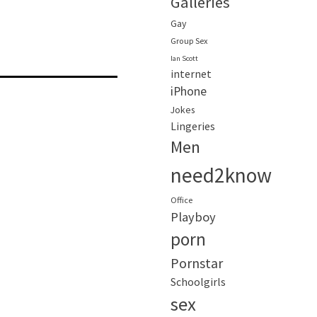
Galleries
Gay
Group Sex
Ian Scott
internet
iPhone
Jokes
Lingeries
Men
need2know
Office
Playboy
porn
Pornstar
Schoolgirls
sex