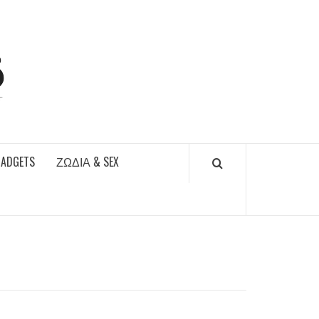
DAILYFUCKS.GR
GADGETS
ΖΏΔΙΑ & SEX