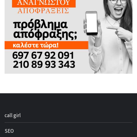
call girl
SEO