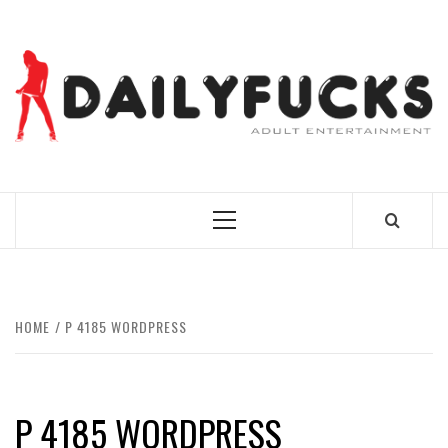
Skip
to
content
BEST NEWS AROUND THE WORLD!
Primary
Menu
HOME
P 4185 WORDPRESS
P 4185 WORDPRESS