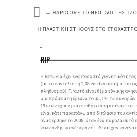
←
HARDCORE ΤΟ ΝΈΟ DVD ΤΗΣ ΤΖΟ
Η ΠΛΑΣΤΙΚΉ ΣΤΉΘΟΥΣ ΣΤΟ ΣΤΌΧΑΣΤΡ
RIP
Η Ιαπωνία έχει ένα ποσοστό γεννητικότητας μ
(με το συντελεστή 2,08 να είναι απαραίτητος
πληθυσμού). Γι ‘αυτό είναι θέμα εθνικής ανη
μια πρόσφατη έρευνα το 35,1 % των ανδρών η
19 ετών έχουν μια απαθή στάση απέναντι στ
είναι κάτι παραπάνω από διπλάσιο του αντ
αναφέρθηκε το 2008, όταν ένα παρόλα αυτά 
νέων ανδρών ανέφεραν ότι δεν είχαν κανένα ε