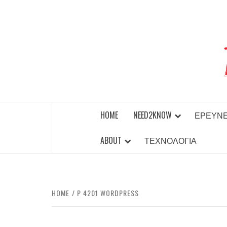
Skip
to
content
BEST NEWS AROUND THE WORLD!
HOME
NEED2KNOW
ΈΡΕΥΝ
ABOUT
ΤΕΧΝΟΛΟΓΊΑ
HOME
P 4201 WORDPRESS