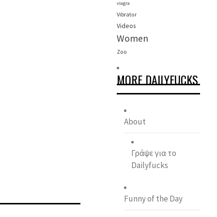
viagra
Vibrator
Videos
Women
Zoo
MORE DAILYFUCKS
About
Γράψε για το
Dailyfucks
Funny of the Day