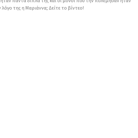
 ήταν πάντα δίπλα της και οι μόνοι που την πολέμησαν ήταν
 λόγο της η Μαριάννα; Δείτε το βίντεο!