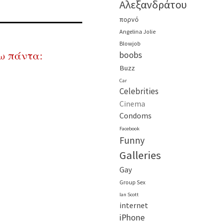
Αλεξανδράτου
πορνό
Angelina Jolie
Blowjob
ω πάντα:
boobs
Buzz
Car
Celebrities
Cinema
Condoms
Facebook
Funny
Galleries
Gay
Group Sex
Ian Scott
internet
iPhone