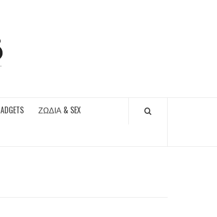
DAILYFUCKS.GR
GADGETS
ΖΏΔΙΑ & SEX