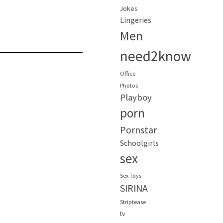
Jokes
Lingeries
Men
need2know
Office
Photos
Playboy
porn
Pornstar
Schoolgirls
sex
Sex Toys
SIRINA
Striptease
tv