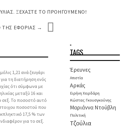
ΎΛΙΑΣ. ΞΕΧΆΣΤΕ ΤΟ ΠΡΟΗΓΟΎΜΕΝΟ!
Ο ΤΗΣ ΕΦΟΡΊΑΣ
→
TAGS
Έρευνες
όλις 1,21 ανά ζευγάρι
Απιστία
 για τη διατήρηση ενός
Αρκάς
συχίας ότι σύμφωνα με
λικίας μεταξύ 16 και
Ειρήνη Χειρδάρη
ο σεξ. Το ποσοστό αυτό
Κώστας Γκουσγκούνης
Μαριάννα Ντούβλη
ίστοιχου ποσοστού που
εκπληκτικό 17,5 % των
Πολιτική
νδιαφέρον για το σεξ.
Τζούλια