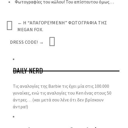
Φωτογραφίες του κώλου! Του απίστευτου όμως…
←
Η “ΑΠΑΓΟΡΕΥΜΈΝΗ” ΦΩΤΟΓΡΑΦΊΑ ΤΗΣ
MEGAN FOX.
DRESS CODE!
→
DAILY NERD
Τις αναλογίες της Barbie τις έχει μία στις 100.000
γυναίκες, ενώ τις αναλογίες του Ken ένας στους 50
άντρες… (και μετά σου λένε ότι δεν βρίσκουν
άντρα!)