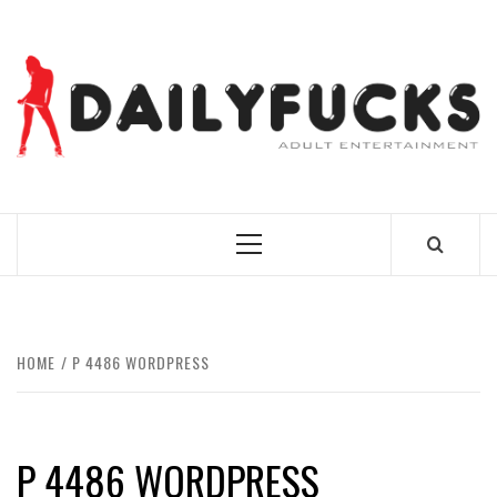
Skip
to
content
BEST NEWS AROUND THE WORLD!
Primary
Menu
HOME
P 4486 WORDPRESS
P 4486 WORDPRESS