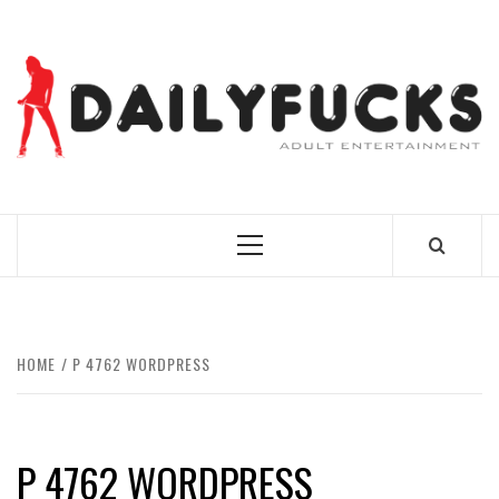
Skip
to
content
BEST NEWS AROUND THE WORLD!
Primary
Menu
HOME
P 4762 WORDPRESS
P 4762 WORDPRESS