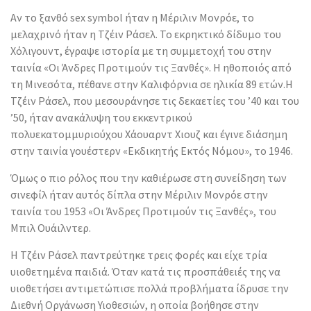
Αν το ξανθό sex symbol ήταν η Μέριλιν Μονρόε, το
μελαχρινό ήταν η Τζέιν Ράσελ. Το εκρηκτικό δίδυμο του
Χόλιγουντ, έγραψε ιστορία με τη συμμετοχή του στην
ταινία «Οι Άνδρες Προτιμούν τις Ξανθές». Η ηθοποιός από
τη Μινεσότα, πέθανε στην Καλιφόρνια σε ηλικία 89 ετών.
Η
Τζέιν Ράσελ, που μεσουράνησε τις δεκαετίες του ’40 και του
’50, ήταν ανακάλυψη του εκκεντρικού
πολυεκατομμυριούχου Χάουαρντ Χιουζ και έγινε διάσημη
στην ταινία γουέστερν «Εκδικητής Εκτός Νόμου», το 1946.
Όμως ο πιο ρόλος που την καθιέρωσε στη συνείδηση των
σινεφίλ ήταν αυτός δίπλα στην Μέριλιν Μονρόε στην
ταινία του 1953 «Οι Άνδρες Προτιμούν τις Ξανθές», του
Μπιλ Ουάιλντερ.
Η Τζέιν Ράσελ παντρεύτηκε τρεις φορές και είχε τρία
υιοθετημένα παιδιά. Όταν κατά τις προσπάθειές της να
υιοθετήσει αντιμετώπισε πολλά προβλήματα ίδρυσε την
Διεθνή Οργάνωση Υιοθεσιών, η οποία βοήθησε στην