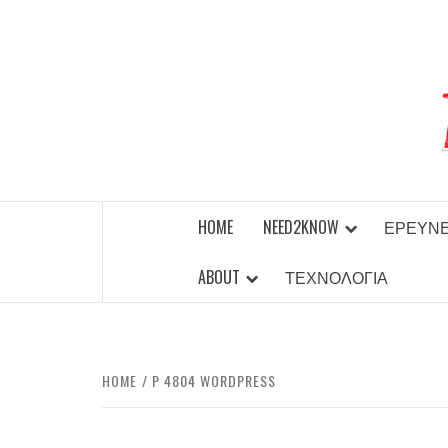
Skip
to
content
BEST NEWS AROUND THE WORLD!
HOME
NEED2KNOW
ΈΡΕΥΝ
ABOUT
ΤΕΧΝΟΛΟΓΊΑ
HOME
P 4804 WORDPRESS