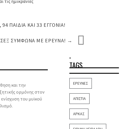
ι τις ημικρανίες
 94 ΠΑΙΔΙΆ ΚΑΙ 33 ΕΓΓΌΝΙΑ!
Ο ΣΕΞ ΣΎΜΦΩΝΑ ΜΕ ΈΡΕΥΝΑ!
→
TAGS
ΈΡΕΥΝΕΣ
ίθηση και την
υξητικής ορμόνης στον
 ενίσχυση του μυϊκού
ΑΠΙΣΤΊΑ
λισμό.
ΑΡΚΆΣ