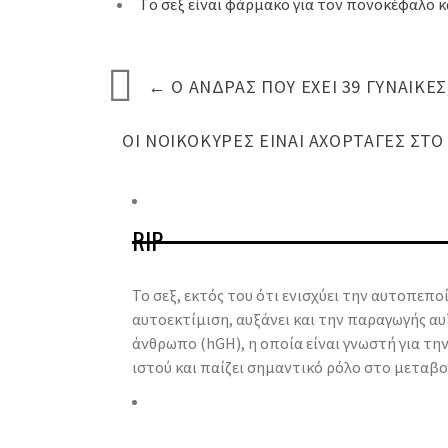
Tο σεξ είναι φάρμακο για τον πονοκέφαλο κα
←
O ΆΝΔΡΑΣ ΠΟΥ ΈΧΕΙ 39 ΓΥΝΑΊΚΕΣ,
ΟΙ ΝΟΙΚΟΚΥΡΈΣ ΕΊΝΑΙ ΑΧΌΡΤΑΓΕΣ ΣΤ
RIP
Το σεξ, εκτός του ότι ενισχύει την αυτοπεπο
αυτοεκτίμιση, αυξάνει και την παραγωγής α
άνθρωπο (hGH), η οποία είναι γνωστή για την
ιστού και παίζει σημαντικό ρόλο στο μεταβο