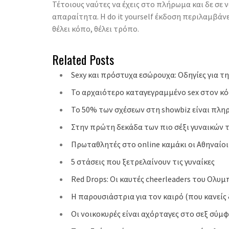
Τέτοιους ναύτες να έχεις στο πλήρωμα και δε σε
απαραίτητα. Η do it yourself έκδοση περιλαμβάνε
θέλει κόπο, θέλει τρόπο.
Related Posts
Sexy και πρόστυχα εσώρουχα: Οδηγίες για τ
Το αρχαιότερο καταγεγραμμένο sex στον κ
To 50% των σχέσεων στη showbiz είναι πλη
Στην πρώτη δεκάδα των πιο σέξι γυναικών 
Πρωταθλητές στο online καμάκι οι Αθηναίοι
5 στάσεις που ξετρελαίνουν τις γυναίκες
Red Drops: Οι καυτές cheerleaders του Ολυμ
Η παρουσιάστρια για τον καιρό (που κανείς 
Οι νοικοκυρές είναι αχόρταγες στο σεξ σύμφ