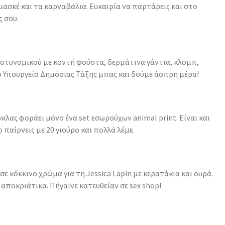
 μασκέ και τα καρναβάλια. Ευκαιρία να παρτάρεις και στο
ς σου.
 αστυνομικού με κοντή φούστα, δερμάτινα γάντια, κλομπ,
το Υπουργείο Δημόσιας Τάξης μπας και δούμε άσπρη μέρα!
κλας φοράει μόνο ένα set εσωρούχων animal print. Είναι και
 παίρνεις με 20 γιούρο και πολλά λέμε.
 σε κόκκινο χρώμα για τη Jessica Lapin με κερατάκια και ουρά.
αποκριάτικα. Πήγαινε κατευθείαν σε sex shop!