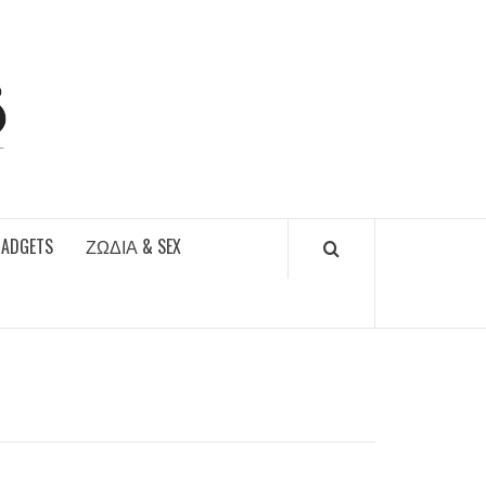
DAILYFUCKS.GR
GADGETS
ΖΏΔΙΑ & SEX