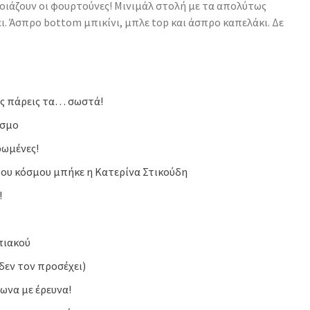
 νοιάζουν οι φουρτούνες! Μινιμάλ στολή με τα απολύτως
ι. Άσπρο bottom μπικίνι, μπλε top και άσπρο καπελάκι. Δε
ης πάρεις τα… σωστά!
όσμο
ρωμένες!
του κόσμου μπήκε η Κατερίνα Στικούδη
!
πιακού
δεν τον προσέχει)
ωνα με έρευνα!