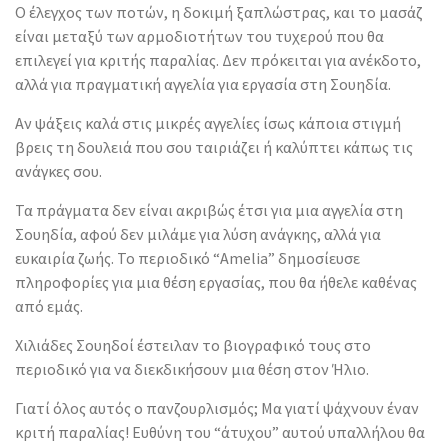
Ο έλεγχος των ποτών, η δοκιμή ξαπλώστρας, και το μασάζ
είναι μεταξύ των αρμοδιοτήτων του τυχερού που θα
επιλεγεί για κριτής παραλίας. Δεν πρόκειται για ανέκδοτο,
αλλά για πραγματική αγγελία για εργασία στη Σουηδία.
Αν ψάξεις καλά στις μικρές αγγελίες ίσως κάποια στιγμή
βρεις τη δουλειά που σου ταιριάζει ή καλύπτει κάπως τις
ανάγκες σου.
Τα πράγματα δεν είναι ακριβώς έτσι για μια αγγελία στη
Σουηδία, αφού δεν μιλάμε για λύση ανάγκης, αλλά για
ευκαιρία ζωής. Το περιοδικό “Amelia” δημοσίευσε
πληροφορίες για μια θέση εργασίας, που θα ήθελε καθένας
από εμάς.
Χιλιάδες Σουηδοί έστειλαν το βιογραφικό τους στο
περιοδικό για να διεκδικήσουν μια θέση στον Ήλιο.
Γιατί όλος αυτός ο πανζουρλισμός; Μα γιατί ψάχνουν έναν
κριτή παραλίας! Ευθύνη του “άτυχου” αυτού υπαλλήλου θα