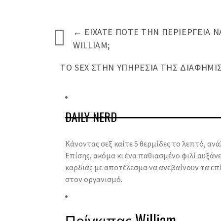
←
ΕΊΧΑΤΕ ΠΟΤΈ ΤΗΝ ΠΕΡΙΈΡΓΕΙΑ 
WILLIAM;
ΤΟ SEX ΣΤΗΝ ΥΠΗΡΕΣΊΑ ΤΗΣ ΔΙΑΦΉΜΙ
DAILY NERD
Κάνοντας σεξ καίτε 5 θερμίδες το λεπτό, ανά
Επίσης, ακόμα κι ένα παθιασμένο φιλί αυξάν
καρδιάς με αποτέλεσμα να ανεβαίνουν τα επ
στον οργανισμό.
Πρίγκιπας William.