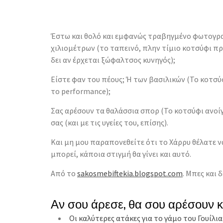
Έστω και θολό και εμφανώς τραβηγμένο φωτογρα
χιλιομέτρων (το ταπεινό, πλην τίμιο κοτσύφι πρ
δει αν έρχεται ξώφαλτσος κυνηγός);
Είστε φαν του πέους; Ή των βασιλικών (Το κοτσύ
το performance);
Σας αρέσουν τα θαλάσσια σπορ (Το κοτσύφι ανοίγε
σας (και με τις υγείες του, επίσης).
Και μη μου παραπονεθείτε ότι το Χάρρυ θέλατε να
μπορεί, κάποια στιγμή θα γίνει και αυτό.
Από το
sakosmebiftekia.blogspot.com
. Μπες και
Αν σου άρεσε, θα σου αρέσουν 
Οι καλύτερες ατάκες για το γάμο του Γουίλια