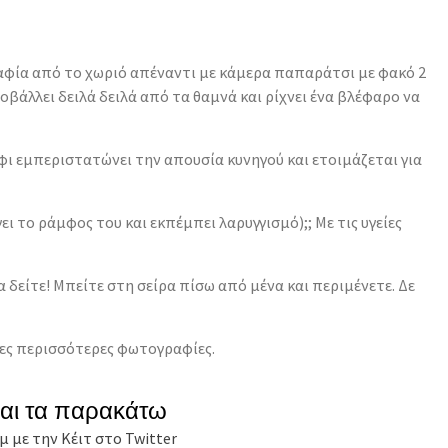
φία από το χωριό απέναντι με κάμερα παπαράτσι με φακό 2
οβάλλει δειλά δειλά από τα θαμνά και ρίχνει ένα βλέφαρο να
φι εμπεριστατώνει την απουσία κυνηγού και ετοιμάζεται για
ι το ράμφος του και εκπέμπει λαρυγγισμό);; Με τις υγείες
 δείτε! Μπείτε στη σείρα πίσω από μένα και περιμένετε. Δε
 δες περισσότερες φωτογραφίες.
και τα παρακάτω
μ με την Κέιτ στο Twitter