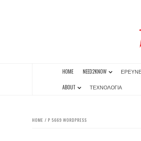
Skip
to
content
BEST NEWS AROUND THE WORLD!
HOME
NEED2KNOW
ΈΡΕΥΝ
ABOUT
ΤΕΧΝΟΛΟΓΊΑ
HOME
P 5669 WORDPRESS