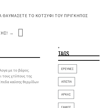
ΝΑ ΘΑΥΜΆΣΕΤΕ ΤΟ ΚΟΤΣΎΦΙ ΤΟΥ ΠΡΊΓΚΗΠΟΣ
ΣΗΣ!
→
TAGS
ΈΡΕΥΝΕΣ
λογα με το βάρος.
ει τους χτύπους της
ίπεδα καύσης θερμίδων
ΑΠΙΣΤΊΑ
ΑΡΚΆΣ
ΓΆΜΟΣ