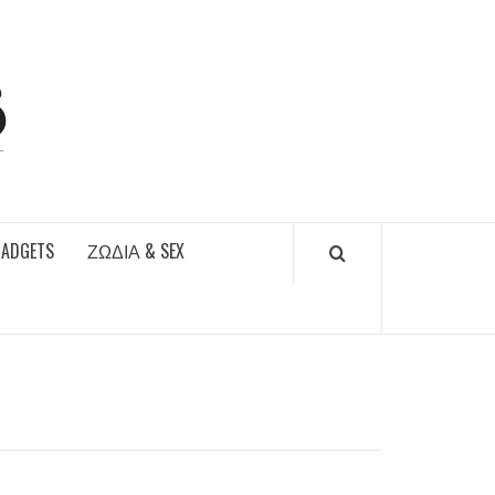
DAILYFUCKS.GR
GADGETS
ΖΏΔΙΑ & SEX