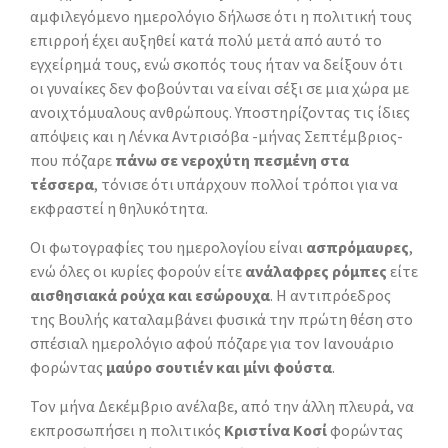
αμφιλεγόμενο ημερολόγιο δήλωσε ότι η πολιτική τους
επιρροή έχει αυξηθεί κατά πολύ μετά από αυτό το
εγχείρημά τους, ενώ σκοπός τους ήταν να δείξουν ότι
οι γυναίκες δεν φοβούνται να είναι σέξι σε μια χώρα με
ανοιχτόμυαλους ανθρώπους. Υποστηρίζοντας τις ίδιες
απόψεις και η Λένκα Αντρισόβα -μήνας Σεπτέμβριος-
που πόζαρε
πάνω σε νεροχύτη πεσμένη στα
τέσσερα
, τόνισε ότι υπάρχουν πολλοί τρόποι για να
εκφραστεί η θηλυκότητα.
Οι φωτογραφίες του ημερολογίου είναι
ασπρόμαυρες
,
ενώ όλες οι κυρίες φορούν είτε
ανάλαφρες ρόμπες
είτε
αισθησιακά ρούχα και εσώρουχα
. Η αντιπρόεδρος
της Βουλής καταλαμβάνει φυσικά την πρώτη θέση στο
σπέσιαλ ημερολόγιο αφού πόζαρε για τον Ιανουάριο
φορώντας
μαύρο σουτιέν και μίνι φούστα
.
Τον μήνα Δεκέμβριο ανέλαβε, από την άλλη πλευρά, να
εκπροσωπήσει η πολιτικός
Κριστίνα Κοσί
φορώντας