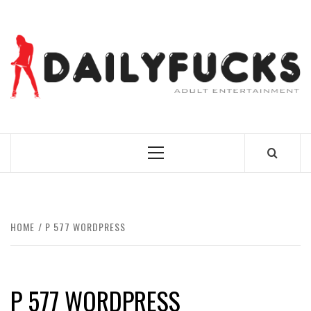
Skip
to
content
BEST NEWS AROUND THE WORLD!
Primary
Menu
HOME
P 577 WORDPRESS
P 577 WORDPRESS