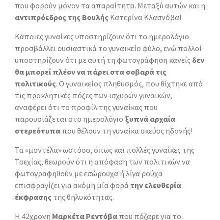
που φορούν μόνον τα απαραίτητα. Μεταξύ αυτών και η
αντιπρόεδρος της Βουλής
Κατερίνα Κλασνόβα!
Κάποιες γυναίκες υποστηρίζουν ότι το ημερολόγιο
προσβάλλει ουσιαστικά το γυναικείο φύλο, ενώ πολλοί
υποστηρίζουν ότι με αυτή τη φωτογράφηση κανείς
δεν
θα μπορεί πλέον να πάρει στα σοβαρά τις
πολιτικούς
. Ο γυναικείος πληθυσμός, που θίχτηκε από
τις προκλητικές πόζες των ισχυρών γυναικών,
αναφέρει ότι το προφίλ της γυναίκας που
παρουσιάζεται στο ημερολόγιο
ξυπνά αρχαία
στερεότυπα
που θέλουν τη γυναίκα σκεύος ηδονής!
Τα «μοντέλα» ωστόσο, όπως και πολλές γυναίκες της
Τσεχίας, θεωρούν ότι η απόφαση των πολιτικών να
φωτογραφηθούν με εσώρουχα ή λίγα ρούχα
επισφραγίζει για ακόμη μία φορά
την ελευθερία
έκφρασης
της θηλυκότητας.
Η 42χρονη
Μαρκέτα Ρεντόβα
που πόζαρε για το