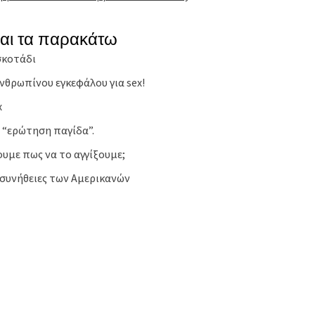
και τα παρακάτω
σκοτάδι
νθρωπίνου εγκεφάλου για sex!
x
 “ερώτηση παγίδα”.
ουμε πως να το αγγίξουμε;
ς συνήθειες των Αμερικανών