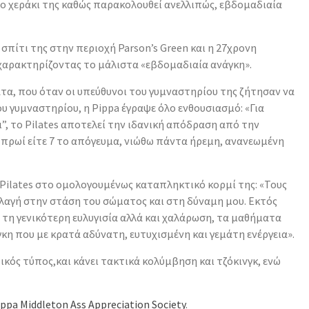
το χεράκι της καθώς παρακολουθεί ανελλιπώς, εβδομαδιαία
σπίτι της στην περιοχή Parson’s Green και η 27χρονη
 χαρακτηρίζοντας το μάλιστα «εβδομαδιαία ανάγκη».
τα, που όταν οι υπεύθυνοι του γυμναστηρίου της ζήτησαν να
ου γυμναστηρίου, η Pippa έγραψε όλο ενθουσιασμό: «Για
ι”, το Pilates αποτελεί την ιδανική απόδραση από την
 πρωί είτε 7 το απόγευμα, νιώθω πάντα ήρεμη, ανανεωμένη
 Pilates στο ομολογουμένως καταπληκτικό κορμί της: «Τους
λαγή στην στάση του σώματος και στη δύναμη μου. Εκτός
ι τη γενικότερη ευλυγισία αλλά και χαλάρωση, τα μαθήματα
γκη που με κρατά αδύνατη, ευτυχισμένη και γεμάτη ενέργεια».
τικός τύπος,και κάνει τακτικά κολύμβηση και τζόκινγκ, ενώ
ippa Middleton Ass Appreciation Society
.