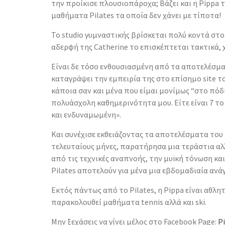
την προίκισε πλουσιοπάροχα; Βάζει και η Pippa 
μαθήματα Pilates τα οποία δεν χάνει με τίποτα!
Το studio γυμναστικής βρίσκεται πολύ κοντά στο 
αδερφή της Catherine το επισκέπτεται τακτικά,
Είναι δε τόσο ενθουσιασμένη από τα αποτελέσμα
καταγράψει την εμπειρία της στο επίσημο site τ
κάποια σαν και μένα που είμαι μονίμως “στο πόδ
πολυάσχολη καθημερινότητα μου. Είτε είναι 7 το
και ενδυναμωμένη».
Και συνέχισε εκθειάζοντας τα αποτελέσματα του
τελευταίους μήνες, παρατήρησα μια τεράστια αλ
από τις τεχνικές αναπνοής, την μυϊκή τόνωση κα
Pilates αποτελούν για μένα μια εβδομαδιαία ανά
Εκτός πάντως από το Pilates, η Pippa είναι αθλη
παρακολουθεί μαθήματα tennis αλλά και ski.
Μην ξεχάσεις να γίνει μέλος στο Facebook Page:
P