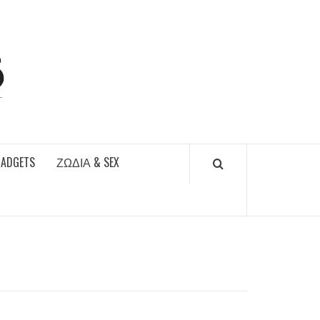
DAILYFUCKS.GR
GADGETS
ΖΏΔΙΑ & SEX