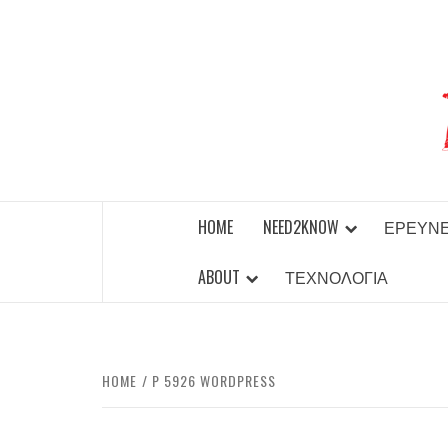
Skip
to
content
BEST NEWS AROUND THE WORLD!
HOME
NEED2KNOW
ΈΡΕΥΝ
ABOUT
ΤΕΧΝΟΛΟΓΊΑ
HOME
P 5926 WORDPRESS