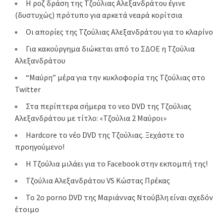
Η ροζ δράση της Τζούλιας Αλεξανδράτου έγινε
(δυστυχώς) πρότυπο για αρκετά νεαρά κορίτσια
Οι απορίες της Τζούλιας Αλεξανδράτου για το κλαρίνο
Για κακούργημα διώκεται από το ΣΔΟΕ η Τζούλια
Αλεξανδράτου
“Μαύρη” μέρα για την κυκλοφορία της Τζούλιας στο
Twitter
Στα περίπτερα σήμερα το νεο DVD της Τζούλιας
Αλεξανδράτου με τίτλο: «Τζούλια 2 Μαύροι»
Hardcore το νέο DVD της Τζούλιας. Ξεχάστε το
προηγούμενο!
Η Τζούλια μιλάει για το Facebook στην εκπομπή της!
Τζούλια Αλεξανδράτου VS Κώστας Πρέκας
Το 2ο porno DVD της Μαριάννας Ντούβλη είναι σχεδόν
έτοιμο