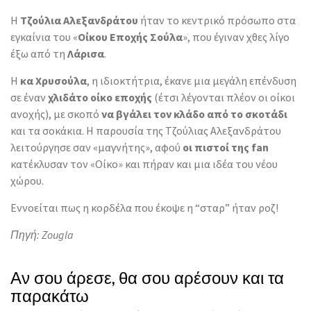
Η
Τζούλια Αλεξανδράτου
ήταν το κεντρικό πρόσωπο στα
εγκαίνια του «
Οίκου Εποχής Σούλα
», που έγιναν χθες λίγο
έξω από τη
Λάρισα
.
Η
κα Χρυσούλα
, η ιδιοκτήτρια, έκανε μια μεγάλη επένδυση
σε έναν
χλιδάτο οίκο εποχής
(έτσι λέγονται πλέον οι οίκοι
ανοχής), με σκοπό
να βγάλει τον κλάδο από το σκοτάδι
και τα σοκάκια. Η παρουσία της Τζούλιας Αλεξανδράτου
λειτούργησε σαν «μαγνήτης», αφού
οι πιστοί της fan
κατέκλυσαν τον «Οίκο» και πήραν και μια ιδέα του νέου
χώρου.
Εννοείται πως η κορδέλα που έκοψε η “σταρ” ήταν ροζ!
Πηγή: Zougla
Αν σου άρεσε, θα σου αρέσουν και τα
παρακάτω