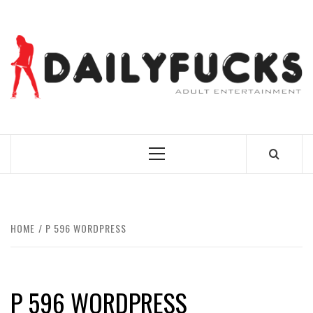
Skip
to
content
BEST NEWS AROUND THE WORLD!
Primary
Menu
HOME
P 596 WORDPRESS
P 596 WORDPRESS