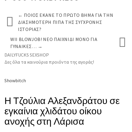
←
ΠΟΙΟΣ ΈΚΑΝΕ ΤΟ ΠΡΏΤΟ ΒΉΜΑ ΓΙΑ ΤΗΝ
ΔΙΑΣΗΜΌΤΕΡΗ ΠΊΠΑ ΤΗΣ ΣΎΓΧΡΟΝΗΣ
ΙΣΤΟΡΊΑΣ?
WII BLOWJOB! ΝΈΟ ΠΑΙΧΝΊΔΙ ΜΌΝΟ ΓΙΑ
ΓΥΝΑΊΚΕΣ…
→
DAILYFUCKS SEXSHOP
Δες όλα τα καινούρια προιόντα της αγοράς!
Showbitch
Η Τζούλια Αλεξανδράτου σε
εγκαίνια χλιδάτου οίκου
ανοχής στη Λάρισα