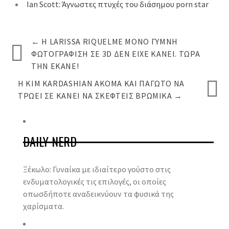
Ian Scott: Άγνωστες πτυχές του διάσημου porn star
←
Η LARISSA RIQUELME ΜΌΝΟ ΓΥΜΝΉ
ΦΩΤΟΓΡΆΦΙΣΗ ΣΕ 3D ΔΕΝ ΕΊΧΕ ΚΆΝΕΙ. ΤΏΡΑ
ΤΗΝ ΈΚΑΝΕ!
Η KIM KARDASHIAN ΑΚΌΜΑ ΚΑΙ ΠΑΓΩΤΌ ΝΑ
ΤΡΏΕΙ ΣΕ ΚΆΝΕΙ ΝΑ ΣΚΕΦΤΕΊΣ ΒΡΏΜΙΚΑ
→
DAILY NERD
Ξέκωλο: Γυναίκα με ιδιαίτερο γούστο στις
ενδυματολογικές τις επιλογές, οι οποίες
οπωσδήποτε αναδεικνύουν τα φυσικά της
χαρίσματα.