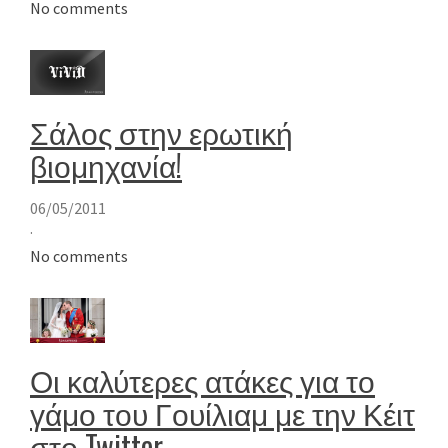
No comments
Σάλος στην ερωτική
βιομηχανία!
06/05/2011
·
No comments
Οι καλύτερες ατάκες για το
γάμο του Γουίλιαμ με την Κέιτ
στο Twitter