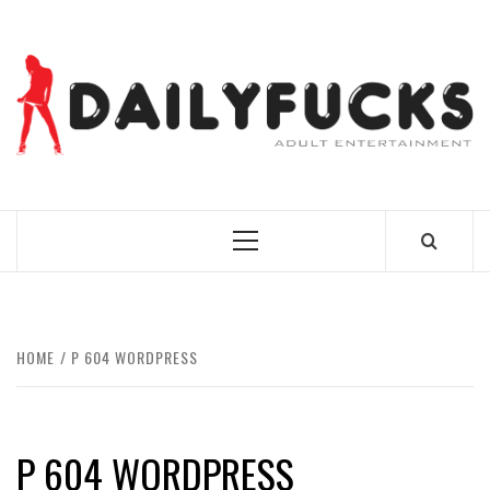
Skip
to
content
BEST NEWS AROUND THE WORLD!
Primary
Menu
HOME
P 604 WORDPRESS
P 604 WORDPRESS