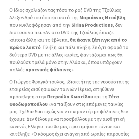
Ο ίδιος σχολιάζοντας τόσο το ροζ DVD της Τζούλιας
Αλεξανδράτου όσο και αυτό της
Μαριάννας Ντούβλη
,
που κυκλοφόρησαν από την
Sirina Productions
, δεν
δίστασε να πει: «Αν στο DVD της Τζούλιας έπαιζε
κάποια άλλη και το έβλεπα,
θα έκανα ζάπινγκ από το
πρώτο λεπτό
. Πλήξη και πάλι πλήξη. Σε ό,τι αφορά το
δεύτερο DVD με τις άλλες κυρίες, φαντάζομαι πως θα
πουλούσε τρελά μόνο στην Αλάσκα, όπου υπάρχουν
πολλές
αρσενικές φάλαινες
».
Ο Γιώργος Φραγκόπουλος, ιδιοκτήτης της νεοσύστατης
εταιρείας αισθησιακών ταινιών Ιέρεια, απηύθυνε
πρόσκληση στην
Πετρούλα Κωστίδου
και τη
Ζέτα
Θεοδωροπούλου
«να παίξουν στις επόμενες ταινίες
μας. Σχέδια δυστυχώς για ντοκιμαντέρ με φάλαινες δεν
έχουμε. Δεν θέλουμε να προσβάλλουμε την αισθητική
κανενός Ελληνα που θα μας προτιμήσει» τόνισε και
κατέληξε: «Ο κόσμος έχει ανάγκη από ωραίες παρουσίες