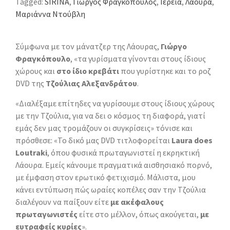
Tagged:
SIRINA
,
Γιώργος Φραγκόπουλος
,
Ιέρεια
,
Λάουρα
,
Μαριάννα Ντούβλη
Σύμφωνα με τον μάνατζερ της Λάουρας,
Γιώργο
Φραγκόπουλο
, «τα γυρίσματα γίνονται στους ίδιους
χώρους και
στο ίδιο κρεβάτι
που γυρίστηκε και το ροζ
DVD της
Τζούλιας Αλεξανδράτου
.
«Διαλέξαμε επίτηδες να γυρίσουμε στους ίδιους χώρους
με την Τζούλια, για να δει ο κόσμος τη διαφορά, γιατί
εμάς δεν μας τρομάζουν οι συγκρίσεις» τόνισε και
πρόσθεσε: «Το δικό μας DVD τιτλοφορείται
Laura does
Loutraki
, όπου φυσικά πρωταγωνιστεί η εκρηκτική
Λάουρα. Εμείς κάνουμε πραγματικά αισθησιακό πορνό,
με έμφαση στον ερωτικό φετιχισμό. Μάλιστα, μου
κάνει εντύπωση πώς ωραίες κοπέλες σαν την Τζούλια
διαλέγουν να παίξουν είτε
με ακέφαλους
πρωταγωνιστές
είτε στο μέλλον, όπως ακούγεται,
με
ευτραφείς κυρίες
».