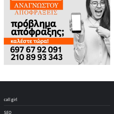
call girl
SEO