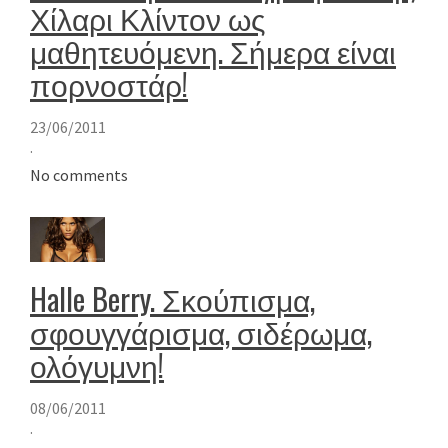
Χίλαρι Κλίντον ως
μαθητευόμενη. Σήμερα είναι
πορνοστάρ!
23/06/2011
·
No comments
Halle Berry. Σκούπισμα,
σφουγγάρισμα, σιδέρωμα,
ολόγυμνη!
08/06/2011
·