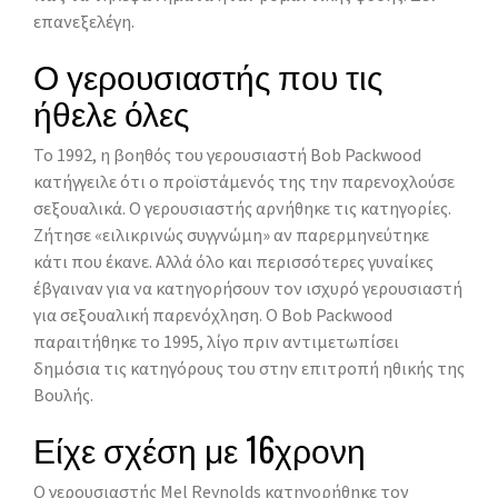
επανεξελέγη.
Ο γερουσιαστής που τις
ήθελε όλες
Το 1992, η βοηθός του γερουσιαστή Bob Packwood
κατήγγειλε ότι ο προϊστάμενός της την παρενοχλούσε
σεξουαλικά. O γερουσιαστής αρνήθηκε τις κατηγορίες.
Zήτησε «ειλικρινώς συγγνώμη» αν παρερμηνεύτηκε
κάτι που έκανε. Aλλά όλο και περισσότερες γυναίκες
έβγαιναν για να κατηγορήσουν τον ισχυρό γερουσιαστή
για σεξουαλική παρενόχληση. O Bob Packwood
παραιτήθηκε το 1995, λίγο πριν αντιμετωπίσει
δημόσια τις κατηγόρους του στην επιτροπή ηθικής της
Bουλής.
Είχε σχέση με 16χρονη
O γερουσιαστής Mel Reynolds κατηγορήθηκε τον