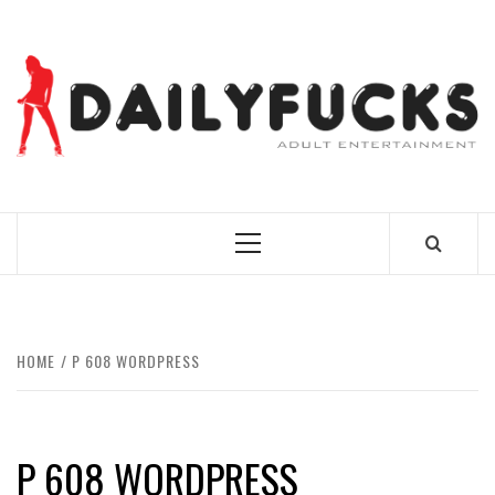
Skip
to
content
BEST NEWS AROUND THE WORLD!
Primary
Menu
HOME
P 608 WORDPRESS
P 608 WORDPRESS