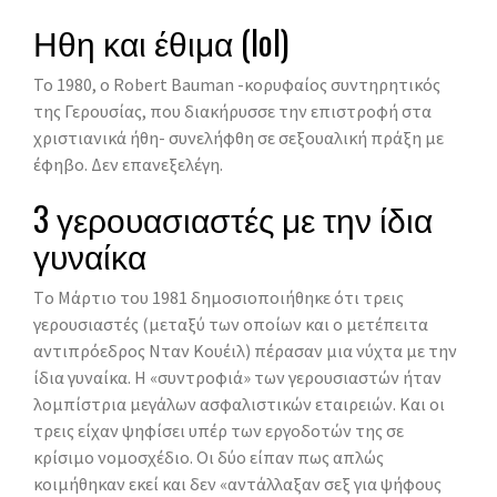
Ηθη και έθιμα (lol)
Το 1980, ο Robert Bauman -κορυφαίος συντηρητικός
της Γερουσίας, που διακήρυσσε την επιστροφή στα
χριστιανικά ήθη- συνελήφθη σε σεξουαλική πράξη με
έφηβο. Δεν επανεξελέγη.
3 γερουασιαστές με την ίδια
γυναίκα
Tο Mάρτιο του 1981 δημοσιοποιήθηκε ότι τρεις
γερουσιαστές (μεταξύ των οποίων και ο μετέπειτα
αντιπρόεδρος Νταν Κουέιλ) πέρασαν μια νύχτα με την
ίδια γυναίκα. H «συντροφιά» των γερουσιαστών ήταν
λομπίστρια μεγάλων ασφαλιστικών εταιρειών. Kαι οι
τρεις είχαν ψηφίσει υπέρ των εργοδοτών της σε
κρίσιμο νομοσχέδιο. Oι δύο είπαν πως απλώς
κοιμήθηκαν εκεί και δεν «αντάλλαξαν σεξ για ψήφους