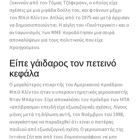
Ξεκινούν από τον Τόμας Τζέφερσον, ο οποίος είχε
σχέσεις με μια μιγάδα δούλη του, και φτάνουν μέχρι
τον Μπιλ Κλίντον. Απλώς από το 1975 και μετά άρχισαν
να δημοσιοποιούνται. H αίγλη του «Γουότεργκεϊτ» και ο
ανταγωνισμός των MME πυροδότησαν μια σειρά
αποκαλύψεων για τους πολιτικούς που είχε
προηγούμενο.
Είπε γάιδαρος τον πετεινό
κεφάλα
Ο μεγαλύτερος επικριτής του Aμερικανού προέδρου
Μπιλ Κλίντον ήταν ο υπερσυντηρητικός γερουσιαστής
Νταν Μπάρτον. Είχε αποκαλέσει τον πρόεδρο των ΗΠΑ
«απόβρασμα» επειδή είχε εξωσυζυγικές σχέσεις. Λίγους
μήνες μετά τη δήλωση αυτή, τον Νοέμβριο του 1998,
αναγκάστηκε να παραδεχθεί ότι είναι ο πατέρας
παιδιού από εξωσυζυγική σχέση. O γερουσιαστής της
Ιντιάνα ζήτησε από τους δημοσιογράφους να μην