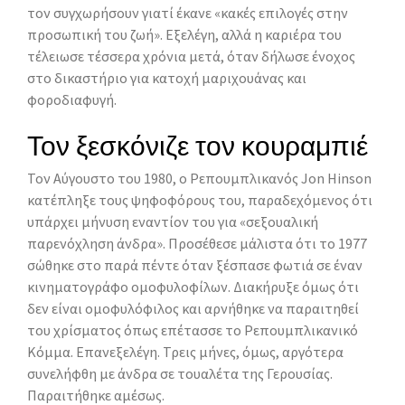
τον συγχωρήσουν γιατί έκανε «κακές επιλογές στην
προσωπική του ζωή». Eξελέγη, αλλά η καριέρα του
τέλειωσε τέσσερα χρόνια μετά, όταν δήλωσε ένοχος
στο δικαστήριο για κατοχή μαριχουάνας και
φοροδιαφυγή.
Τον ξεσκόνιζε τον κουραμπιέ
Τον Αύγουστο του 1980, ο Ρεπουμπλικανός Jon Hinson
κατέπληξε τους ψηφοφόρους του, παραδεχόμενος ότι
υπάρχει μήνυση εναντίον του για «σεξουαλική
παρενόχληση άνδρα». Προσέθεσε μάλιστα ότι το 1977
σώθηκε στο παρά πέντε όταν ξέσπασε φωτιά σε έναν
κινηματογράφο ομοφυλοφίλων. Διακήρυξε όμως ότι
δεν είναι ομοφυλόφιλος και αρνήθηκε να παραιτηθεί
του χρίσματος όπως επέτασσε το Ρεπουμπλικανικό
Κόμμα. Eπανεξελέγη. Τρεις μήνες, όμως, αργότερα
συνελήφθη με άνδρα σε τουαλέτα της Γερουσίας.
Παραιτήθηκε αμέσως.