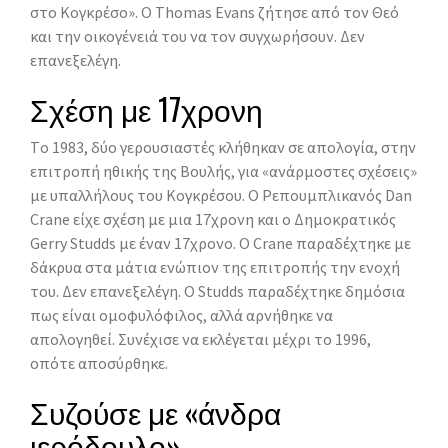
στο Κογκρέσο». O Thomas Evans ζήτησε από τον Θεό
και την οικογένειά του να τον συγχωρήσουν. Δεν
επανεξελέγη.
Σχέση με 17χρονη
Tο 1983, δύο γερουσιαστές κλήθηκαν σε απολογία, στην
επιτροπή ηθικής της Bουλής, για «ανάρμοστες σχέσεις»
με υπαλλήλους του Kογκρέσου. O Ρεπουμπλικανός Dan
Crane είχε σχέση με μια 17χρονη και ο Δημοκρατικός
Gerry Studds με έναν 17χρονο. O Crane παραδέχτηκε με
δάκρυα στα μάτια ενώπιον της επιτροπής την ενοχή
του. Δεν επανεξελέγη. O Studds παραδέχτηκε δημόσια
πως είναι ομοφυλόφιλος, αλλά αρνήθηκε να
απολογηθεί. Συνέχισε να εκλέγεται μέχρι το 1996,
οπότε αποσύρθηκε.
Συζούσε με «άνδρα
ιερόδουλο»