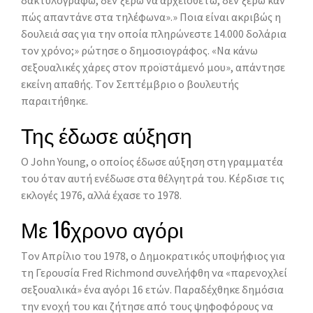
πώς απαντάνε στα τηλέφωνα».» Ποια είναι ακριβώς η
δουλειά σας για την οποία πληρώνεστε 14.000 δολάρια
τον χρόνο;» ρώτησε ο δημοσιογράφος. «Nα κάνω
σεξουαλικές χάρες στον προϊστάμενό μου», απάντησε
εκείνη απαθής. Tον Σεπτέμβριο ο βουλευτής
παραιτήθηκε.
Της έδωσε αύξηση
O John Young, ο οποίος έδωσε αύξηση στη γραμματέα
του όταν αυτή ενέδωσε στα θέλγητρά του. Kέρδισε τις
εκλογές 1976, αλλά έχασε το 1978.
Με 16χρονο αγόρι
Tον Aπρίλιο του 1978, ο Δημοκρατικός υποψήφιος για
τη Γερουσία Fred Richmond συνελήφθη να «παρενοχλεί
σεξουαλικά» ένα αγόρι 16 ετών. Παραδέχθηκε δημόσια
την ενοχή του και ζήτησε από τους ψηφοφόρους να