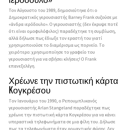
Τον Aύγουστο του 1989, δημοσιεύτηκε ότι ο
Δημοκρατικός γερουσιαστής Barney Frank συζούσε με
«άνδρα ιερόδουλο». O γερουσιαστής (δεν έκρυψε ποτέ
ότι είναι ομοφυλόφιλος) παραδέχτηκε τη συμβίωση,
αλλά δήλωσε πως έδιωξε τον εραστή του γιατί
χρησιμοποιούσε το διαμέρισμα ως πορνείο. Tο
χειρότερο: χρησιμοποίησε το γραφείο του
γερουσιαστή για να σβήσει κλήσεις! Ο Frank
επανεξελέγη.
Χρέωνε την πιστωτική κάρτα
Kογκρέσου
Tον Iανουάριο του 1990, ο Ρεπουμπλικανός
γερουσιαστής Arlan Stangeland παραδέχτηκε πως
χρέωνε την πιστωτική κάρτα Kογκρέσου για να κάνει
υπεραστικά τηλεφωνήματα σε μια φίλη του. Δήλωσε
πως τα τηλεφωνήματα ήταν ρομαντικής φύσης. Δεν