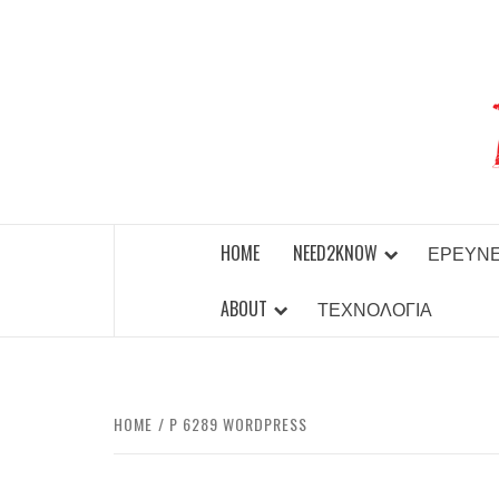
Skip
to
content
BEST NEWS AROUND THE WORLD!
HOME
NEED2KNOW
ΈΡΕΥΝ
ABOUT
ΤΕΧΝΟΛΟΓΊΑ
HOME
P 6289 WORDPRESS