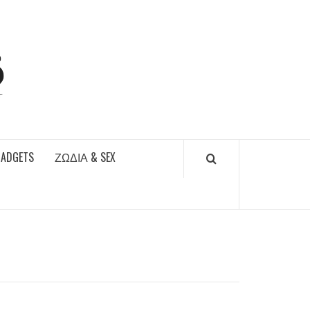
DAILYFUCKS.GR
GADGETS
ΖΏΔΙΑ & SEX