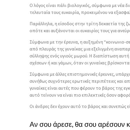
Ο λόγος είναι πάλι βιολογικός, σύμφωνα με νέα δ
τελευταία τους ευκαιρία, προκειμένου να εξασφα
Παράλληλα, η είσοδος στην τρίτη δεκαετία της ζ
οπότε και αυξάνονται οι ευκαιρίες τους για ανε
Σύμφωνα με την έρευνα, η αυξημένη “κοινωνιο-σ
από πλευράς της γυναίκας μια εξελιγμένη αναπα
σύλληψης ενός υγιούς μωρού. Η διαπίστωση αυτή
σχέσεων ή και γάμων, όταν οι γυναίκες βρίσκονται
Σύμφωνα με άλλες επιστημονικές έρευνες, υπάρχου
συνήθως συχνότερες ερωτικές περιπέτειες και απι
γυναίκες είναι αυτές που φέρουν το βάρος της εγ
αυτό τείνουν να είναι πιο επιλεκτικές όσον αφο
Οι άνδρες δεν έχουν αυτό το βάρος και συνεπώς ε
Αν σου άρεσε, θα σου αρέσουν 