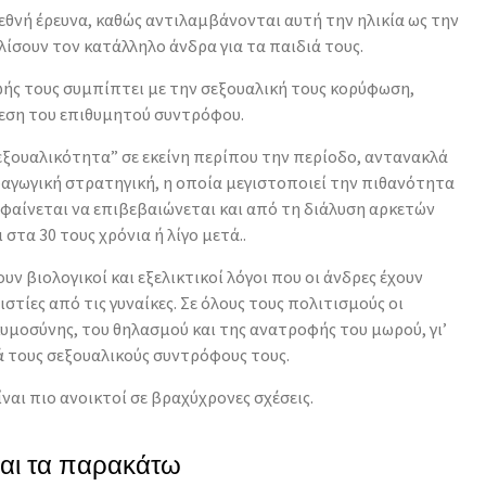
ιεθνή έρευνα, καθώς αντιλαμβάνονται αυτή την ηλικία ως την
λίσουν τον κατάλληλο άνδρα για τα παιδιά τους.
ωής τους συμπίπτει με την σεξουαλική τους κορύφωση,
ύρεση του επιθυμητού συντρόφου.
εξουαλικότητα” σε εκείνη περίπου την περίοδο, αντανακλά
ραγωγική στρατηγική, η οποία μεγιστοποιεί την πιθανότητα
 φαίνεται να επιβεβαιώνεται και από τη διάλυση αρκετών
 στα 30 τους χρόνια ή λίγο μετά..
ν βιολογικοί και εξελικτικοί λόγοι που οι άνδρες έχουν
στίες από τις γυναίκες. Σε όλους τους πολιτισμούς οι
κυμοσύνης, του θηλασμού και της ανατροφής του μωρού, γι’
ρά τους σεξουαλικούς συντρόφους τους.
ίναι πιο ανοικτοί σε βραχύχρονες σχέσεις.
και τα παρακάτω