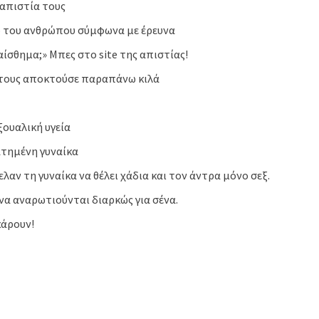
 απιστία τους
νο του ανθρώπου σύμφωνα με έρευνα
αίσθηµα;» Μπες στο site της απιστίας!
ς τους αποκτούσε παραπάνω κιλά
ουαλική υγεία
ατημένη γυναίκα
αν τη γυναίκα να θέλει χάδια και τον άντρα μόνο σεξ.
 να αναρωτιούνται διαρκώς για σένα.
κάρουν!