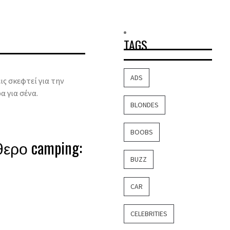
TAGS
ADS
ις σκεφτεί για την
α για σένα.
BLONDES
BOOBS
ερο camping:
BUZZ
CAR
CELEBRITIES