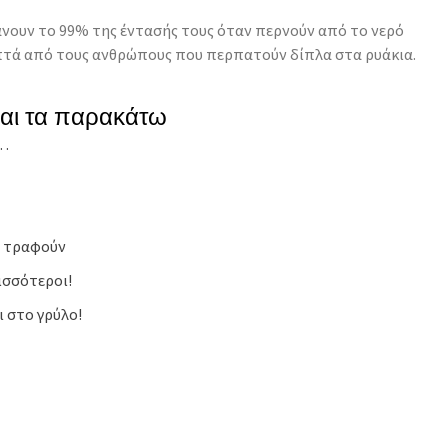
άνουν το 99% της έντασής τους όταν περνούν από το νερό
ηπτά από τους ανθρώπους που περπατούν δίπλα στα ρυάκια.
και τα παρακάτω
ί…
α τραφούν
ρισσότεροι!
 στο γρύλο!