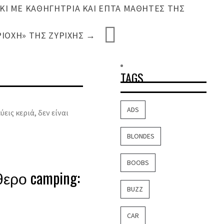
Ι ΜΕ ΚΑΘΗΓΉΤΡΙΑ ΚΑΙ ΕΠΤΆ ΜΑΘΗΤΈΣ ΤΗΣ
ΙΟΧΉ» ΤΗΣ ΖΥΡΊΧΗΣ
→
TAGS
ADS
εις κεριά, δεν είναι
BLONDES
BOOBS
ερο camping:
BUZZ
CAR