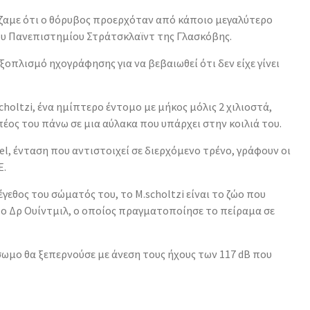
ίζαμε ότι ο θόρυβος προερχόταν από κάποιο μεγαλύτερο
του Πανεπιστημίου Στράτσκλαϊντ της Γλασκόβης.
ξοπλισμό ηχογράφησης για να βεβαιωθεί ότι δεν είχε γίνει
holtzi, ένα ημίπτερο έντομο με μήκος μόλις 2 χιλιοστά,
έος του πάνω σε μια αύλακα που υπάρχει στην κοιλιά του.
el, ένταση που αντιστοιχεί σε διερχόμενο τρένο, γράφουν οι
E.
έγεθος του σώματός του, το M.scholtzi είναι το ζώο που
 ο Δρ Ουίντμιλ, ο οποίος πραγματοποίησε το πείραμα σε
σωμο θα ξεπερνούσε με άνεση τους ήχους των 117 dB που