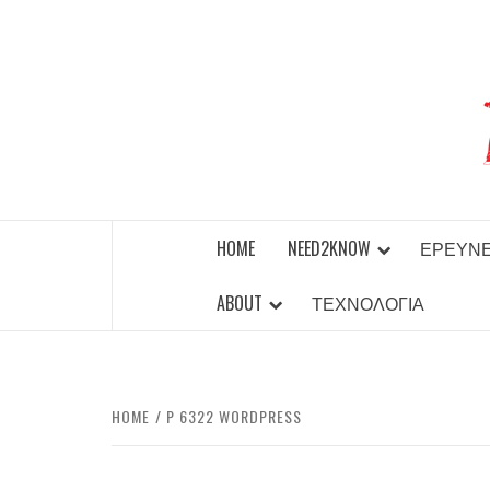
Skip
to
content
BEST NEWS AROUND THE WORLD!
HOME
NEED2KNOW
ΈΡΕΥΝ
ABOUT
ΤΕΧΝΟΛΟΓΊΑ
HOME
P 6322 WORDPRESS