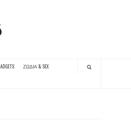
DAILYFUCKS.GR
GADGETS
ΖΏΔΙΑ & SEX