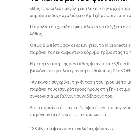
«Μας προκάλεσε μεγάλη έκπληξη. Στην αρχή νομ
υδρόβιο είδος» σχολιάζει ο Δρ Τζέιμς Ουίντμιλ 
Η ομάδα του χρειάστηκε μάλιστα να ελέγξει τον ε
λάθος.
Όπως διαπίστωσαν οι ερευνητές, το Micronecta sc
παράγει τον εκκωφαντικό θόρυβο τρίβοντας το π
Η μέση ένταση της καντάδας φτάνει τα 78,9 decib
βιολόγοι στην ηλεκτρονική επιθεώρηση PLoS ON
«Αν κανείς συγκρίνει την ένταση του ήχου με το μ
παράγει τους ισχυρότερους ήχους στη Γη» εκτιμά
συνεργασία με Γάλλους συναδέλφους του.
Αυτό σημαίνει ότι αν το ζωύφιο ήταν πιο μεγαλό
παράγουν οι ελέφαντες, ακόμα και τα
188 dB που φτάνουν οι γαλάζιες φάλαινες.