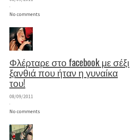
·
No comments
Φλέρταρε στο facebook με σέξι
ξανθιά που ήταν η γυναίκα
του!
08/09/2011
·
No comments