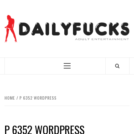
Skip
to
content
BEST NEWS AROUND THE WORLD!
Primary
Menu
HOME
P 6352 WORDPRESS
P 6352 WORDPRESS