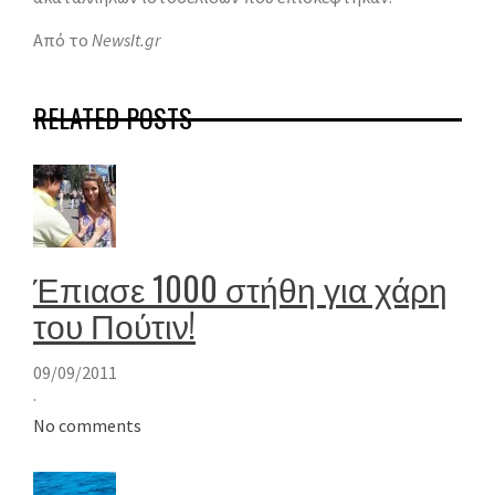
Από το
NewsIt.gr
RELATED POSTS
Έπιασε 1000 στήθη για χάρη
του Πούτιν!
09/09/2011
·
No comments