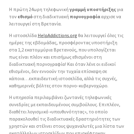
Η πρώτη 24ωρη τηλεφωνική
γραμμή υποστήριξης
για
τον
εθισμό
στη διαδικτυακή
πορνογραφία
αρχισε να
λειτουργεί στη Βρετανία.
Η ιστοσελίδα
HelpAddictions.org
θα λειτουργεί όλες τις
ημέρες της εβδομάδας, προσφέροντας υποστήριξη
στα 1,2 εκατομμύρια Βρετανούς, που υπολογίζεται
πως είναι πλέον και επισήμως εθισμένοι στη
διαδικτυακή πορνογραφία! Και όταν λένε οι ειδικοί
εθισμένοι, δεν εννοούν την τυχαία επίσκεψη σε
κάποια…εκπαιδευτική ιστοσελίδα, αλλά τις συχνές,
καθημερινές βόλτες στον πορνο-κυβερνοχώρο.
Η υπηρεσία περιλαμβάνει ζωντανές τηλεφωνικές
συνεδρίες με εκπαιδευμένους συμβούλους. Επιπλέον,
διαθέτει λογισμικό «υπευθυνότητας», το οποίο
παρακολουθεί τις διαδικτυακές δραστηριότητες των
χρηστών και στέλνει στους ψυχαναλυτές μια λίστα των
ακατάλληλων ιστοσελίδων που επισκέφτηκαν.