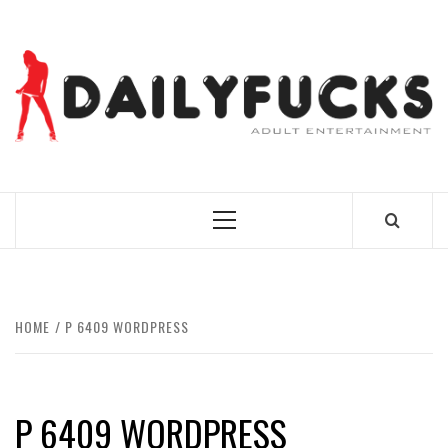
Skip
to
content
BEST NEWS AROUND THE WORLD!
Primary
Menu
HOME
P 6409 WORDPRESS
P 6409 WORDPRESS