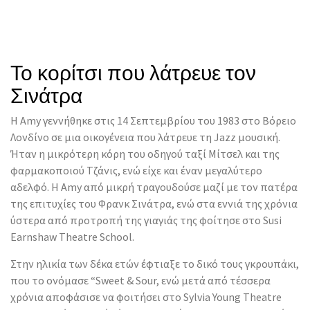
Το κορίτσι που λάτρευε τον
Σινάτρα
Η Amy γεννήθηκε στις 14 Σεπτεμβρίου του 1983 στο Βόρειο
Λονδίνο σε μια οικογένεια που λάτρευε τη Jazz μουσική.
Ήταν η μικρότερη κόρη του οδηγού ταξί Μίτσελ και της
φαρμακοποιού Τζάνις, ενώ είχε και έναν μεγαλύτερο
αδελφό. Η Amy από μικρή τραγουδούσε μαζί με τον πατέρα
της επιτυχίες του Φρανκ Σινάτρα, ενώ στα εννιά της χρόνια
ύστερα από προτροπή της γιαγιάς της φοίτησε στο Susi
Earnshaw Theatre School.
Στην ηλικία των δέκα ετών έφτιαξε το δικό τους γκρουπάκι,
που το ονόμασε “Sweet & Sour, ενώ μετά από τέσσερα
χρόνια αποφάσισε να φοιτήσει στο Sylvia Young Theatre