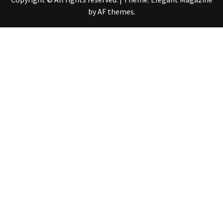
by
AF themes
.