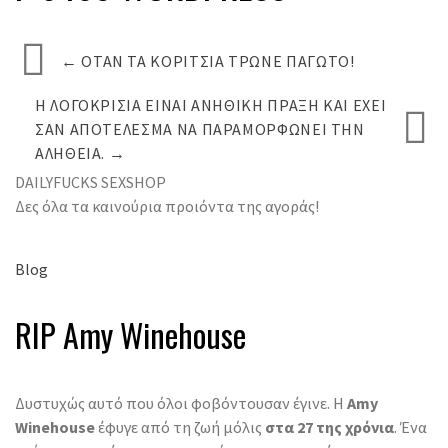
←
ΌΤΑΝ ΤΑ ΚΟΡΊΤΣΙΑ ΤΡΏΝΕ ΠΑΓΩΤΌ!
Η ΛΟΓΟΚΡΙΣΊΑ ΕΊΝΑΙ ΑΝΉΘΙΚΗ ΠΡΆΞΗ ΚΑΙ ΈΧΕΙ
ΣΑΝ ΑΠΟΤΈΛΕΣΜΑ ΝΑ ΠΑΡΑΜΟΡΦΏΝΕΙ ΤΗΝ
ΑΛΉΘΕΙΑ.
→
DAILYFUCKS SEXSHOP
Δες όλα τα καινούρια προιόντα της αγοράς!
Blog
RIP Amy Winehouse
Δυστυχώς αυτό που όλοι φοβόντουσαν έγινε. Η
Amy
Winehouse
έφυγε από τη ζωή μόλις
στα 27 της χρόνια
. Ένα