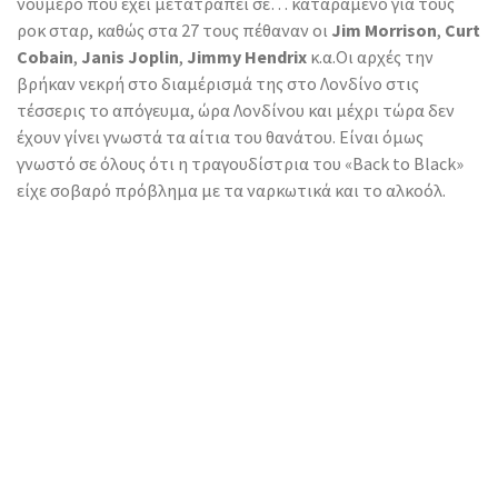
νούμερο που έχει μετατραπεί σε… καταραμένο για τους
ροκ σταρ, καθώς στα 27 τους πέθαναν οι
Jim Morrison
,
Curt
Cobain
,
Janis Joplin
,
Jimmy Hendrix
κ.α.
Οι αρχές την
βρήκαν νεκρή στο διαμέρισμά της στο Λονδίνο στις
τέσσερις το απόγευμα, ώρα Λονδίνου και μέχρι τώρα δεν
έχουν γίνει γνωστά τα αίτια του θανάτου. Είναι όμως
γνωστό σε όλους ότι η τραγουδίστρια του «Back to Black»
είχε σοβαρό πρόβλημα με τα ναρκωτικά και το αλκοόλ.