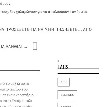
κάρουν!
τους, δεν χαλαρώνουν για να απολαύσουν τον έρωτα.
ΝΑ ΠΡΟΣΈΞΕΤΕ ΓΙΑ ΝΑ ΜΗΝ ΠΗΔΉΞΕΤΕ… ΑΠΌ
ΊΑ ΞΑΝΘΙΆ!
→
TAGS
ADS
πό το σεξ κι αυτό
νεπιστημίου του
ει σε ένα ακροατήριο
BLONDES
Το αποτέλεσμα πάλι
 τις δύο τελευταίες