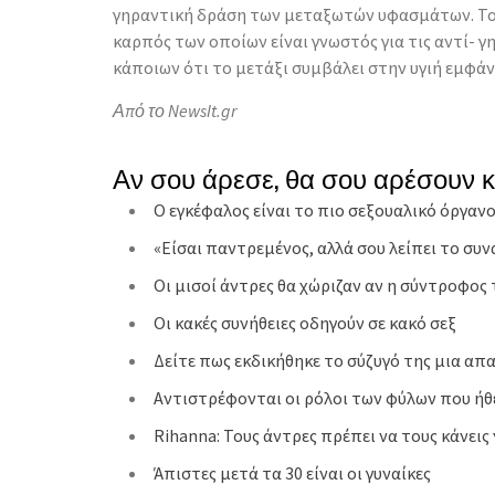
γηραντική δράση των μεταξωτών υφασμάτων. Το γ
καρπός των οποίων είναι γνωστός για τις αντί- γη
κάποιων ότι το μετάξι συμβάλει στην υγιή εμφάν
Από το NewsIt.gr
Αν σου άρεσε, θα σου αρέσουν 
O εγκέφαλος είναι το πιο σεξουαλικό όργα
«Είσαι παντρεµένος, αλλά σου λείπει το συν
Οι μισοί άντρες θα χώριζαν αν η σύντροφο
Οι κακές συνήθειες οδηγούν σε κακό σεξ
Δείτε πως εκδικήθηκε το σύζυγό της μια απ
Αντιστρέφονται οι ρόλοι των φύλων που ήθελ
Rihanna: Τους άντρες πρέπει να τους κάνεις
Άπιστες μετά τα 30 είναι οι γυναίκες