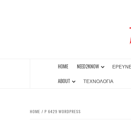
Skip
to
content
BEST NEWS AROUND THE WORLD!
HOME
NEED2KNOW
ΈΡΕΥΝ
ABOUT
ΤΕΧΝΟΛΟΓΊΑ
HOME
P 6429 WORDPRESS