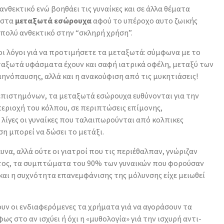
 ανθεκτικό ενώ βοηθάει τις γυναίκες και σε άλλα θέματα
α στα
μεταξωτά εσώρουχα
αφού το υπέροχο αυτο ζωικής
 πολύ ανθεκτικό στην “σκληρή χρήση”.
οι λόγοι γιά να προτιμήσετε τα μεταξωτά: σύμφωνα με το
ταξωτά υφάσματα έχουν και σαφή ιατρικά οφέλη, μεταξύ των
νόπαυσης, αλλά και η ανακούφιση από τις μυκητιάσεις!
επιστημόνων, τα μεταξωτά εσώρουχα ευθύνονται για την
εριοχή του κόλπου, σε περιπτώσεις επίμονης,
λίγες οι γυναίκες που ταλαιπωρούνται από κολπικες
ση μπορεί να δώσει το μετάξι.
να, αλλά ούτε οι γιατροί που τις περιέθαλπαν, γνώριζαν
ατος, τα συμπτώματα του 90% των γυναικών που φορούσαν
αι η συχνότητα επανεμφάνισης της μόλυνσης είχε μειωθεί
ουν οι ενδιαφερόμενες τα χρήματα γιά να αγοράσουν τα
 στο αν ισχύει ή όχι η «μυθολογία» γιά την ισχυρή αντι-