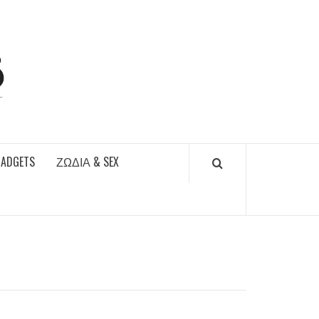
DAILYFUCKS.GR
GADGETS
ΖΏΔΙΑ & SEX