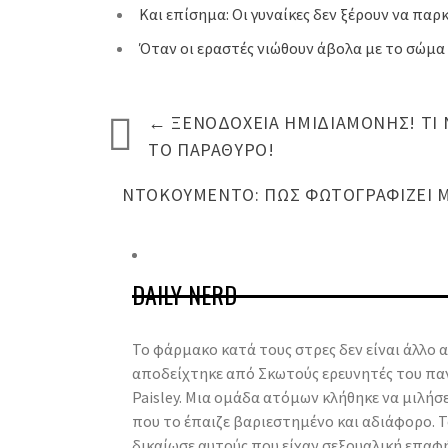
Και επίσημα: Οι γυναίκες δεν ξέρουν να παρ
Όταν οι εραστές νιώθουν άβολα με το σώμα 
←
ΞΕΝΟΔΟΧΕΊΑ ΗΜΙΔΙΑΜΟΝΉΣ! ΤΙ 
ΤΟ ΠΑΡΆΘΥΡΟ!
ΝΤΟΚΟΥΜΈΝΤΟ: ΠΩΣ ΦΩΤΟΓΡΑΦΊΖΕΙ Μ
DAILY NERD
Το φάρμακο κατά τους στρες δεν είναι άλλο α
αποδείχτηκε από Σκωτούς ερευνητές του πα
Paisley. Mια ομάδα ατόμων κλήθηκε να μιλήσ
που το έπαιζε βαριεστημένο και αδιάφορο. 
δικαίωσε αυτούς που είχαν σεξουαλική επαφή