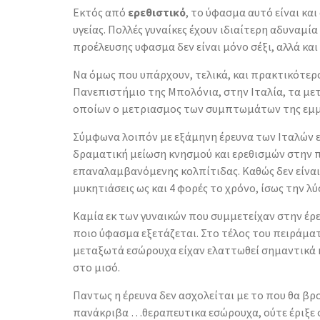
Εκτός από
ερεθιστικό
, το ύφασμα αυτό είναι και
υγείας. Πολλές γυναίκες έχουν ιδιαίτερη αδυναμί
προέλευσης υφασμα δεν είναι μόνο σέξι, αλλά και
Να όμως που υπάρχουν, τελικά, και πρακτικότερ
Πανεπιστήμιο της Μπολόνια, στην Ιταλία, τα με
οποίων ο μετριασμος των συμπτωμάτων της εμμη
Σύμφωνα λοιπόν με εξάμηνη έρευνα των Ιταλών 
δραματική μείωση κνησμού και ερεθισμών στην π
επαναλαμβανόμενης κολπίτιδας. Καθώς δεν είναι 
μυκητιάσεις ως και 4 φορές το χρόνο, ίσως την λύ
Καμία εκ των γυναικών που συμμετείχαν στην έρευ
ποιο ύφασμα εξετάζεται. Στο τέλος του πειράμ
μεταξωτά εσώρουχα είχαν ελαττωθεί σημαντικά κ
στο μισό.
Παντως η έρευνα δεν ασχολείται με το που θα βρ
πανάκριβα …θεραπευτικα εσώρουχα, ούτε έριξε φως