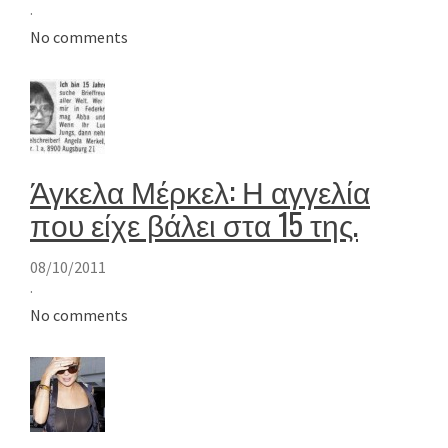
·
No comments
Άγκελα Μέρκελ: Η αγγελία
που είχε βάλει στα 15 της.
08/10/2011
·
No comments