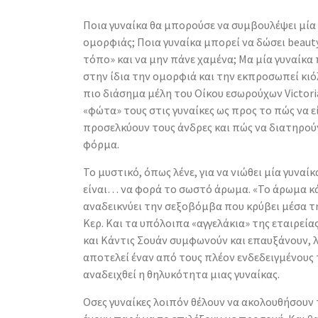
Ποια γυναίκα θα μπορούσε να συμβουλέψει μία 
ομορφιάς; Ποια γυναίκα μπορεί να δώσει beauty
τόπο» και να μην πάνε χαμένα;
Μα μία γυναίκα 
στην ίδια την ομορφιά και την εκπροσωπεί κιό
πιο διάσημα μέλη του Οίκου εσωρούχων Victoria
«φώτα» τους στις γυναίκες ως προς το πώς να εί
προσελκύουν τους άνδρες και πώς να διατηρού
φόρμα.
Το μυστικό, όπως λένε, για να νιώθει μία γυναί
είναι… να φορά το σωστό άρωμα. «Το άρωμα κά
αναδεικνύει την σεξοβόμβα που κρύβει μέσα τ
Κερ. Και τα υπόλοιπα «αγγελάκια» της εταιρεί
και Κάντις Σουάν συμφωνούν και επαυξάνουν, 
αποτελεί έναν από τους πλέον ενδεδειγμένους 
αναδειχθεί η θηλυκότητα μιας γυναίκας.
Οσες γυναίκες λοιπόν θέλουν να ακολουθήσουν 