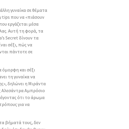
άλλη γυναίκα σε θέματα
 tips που να «πιάσουν
που εργάζεται μέσα
λας. Αυτή τη φορά, τα
’s Secret δίνουν τα
ναι σέξι, πώς να
νται πάντοτε σε
κα όμορφη και σέξι
νει τη γυναίκα να
ης», δηλώνει η Μιράντα
ας Aλεσάντρα Αμπρόσιο
λέγοντας ότι το άρωμα
τρόπους για να
τα βήματά τους, δεν