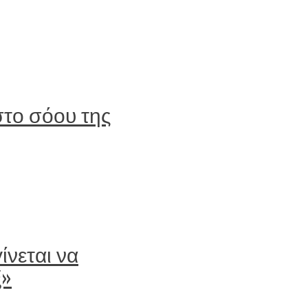
 στο σόου της
ίνεται να
ξ»