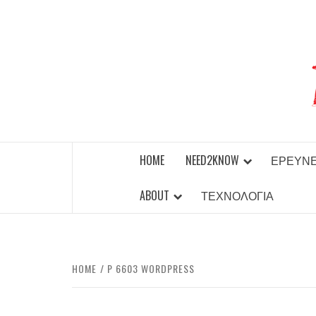
Skip
to
content
BEST NEWS AROUND THE WORLD!
HOME
NEED2KNOW
ΈΡΕΥΝ
ABOUT
ΤΕΧΝΟΛΟΓΊΑ
HOME
P 6603 WORDPRESS