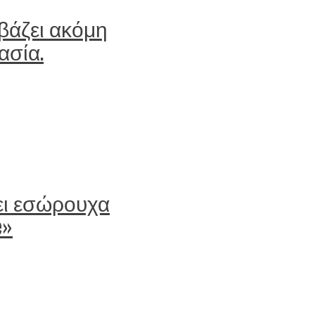
εβάζει ακόμη
ασία.
ρει εσώρουχα
e»