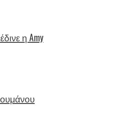
έδινε η Amy
ς Ρουμάνου