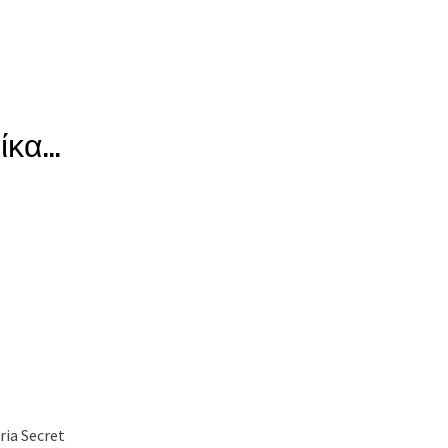
αίκα…
ria Secret