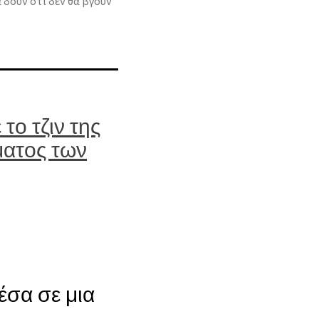
 δούν ότι δεν θα βγουν
ο τζιν της
ματος των
μέσα σε μια