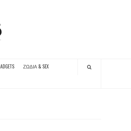
DAILYFUCKS.GR
GADGETS
ΖΏΔΙΑ & SEX