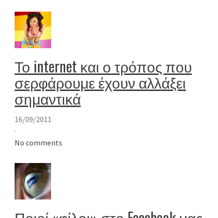
Το internet και ο τρόπος που
σερφάρουμε έχουν αλλάξει
σημαντικά
16/09/2011
·
No comments
Ποιοί «φίλοι» στο Facebook μας