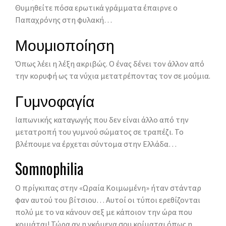
Θυμηθείτε πόσα ερωτικά γράμματα έπαιρνε ο
Παπαχρόνης στη φυλακή…
Μουμιοποίηση
Όπως λέει η λέξη ακριβώς. Ο ένας δένει τον άλλον από
την κορυφή ως τα νύχια μετατρέποντας τον σε μούμια.
Γυμνοφαγία
Ιαπωνικής καταγωγής που δεν είναι άλλο από την
μετατροπή του γυμνού σώματος σε τραπέζι. To
βλέπουμε να έρχεται σύντομα στην Ελλάδα…
Somnophilia
Ο πρίγκιπας στην «Ωραία Κοιμωμένη» ήταν στάνταρ
φαν αυτού του βίτσιου… Αυτοί οι τύποι ερεθίζονται
πολύ με το να κάνουν σεξ με κάποιον την ώρα που
κοιμάται! Τώρα αν η γκόμενα σου κοίμαται όπως η