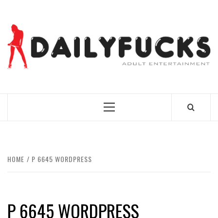
Skip
to
content
BEST NEWS AROUND THE WORLD!
Primary
Menu
HOME
P 6645 WORDPRESS
P 6645 WORDPRESS