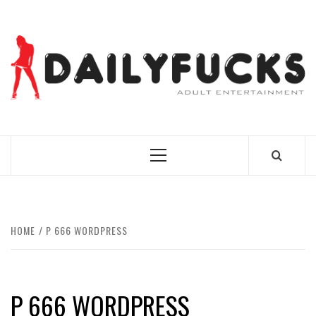
Skip
to
content
BEST NEWS AROUND THE WORLD!
Primary
Menu
HOME
P 666 WORDPRESS
P 666 WORDPRESS