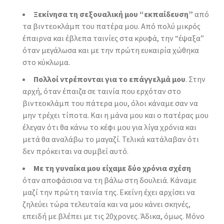
Ξεκίνησα τη σεξουαλική μου “εκπαίδευση”
από
τα βιντεοκλάμπ του πατέρα μου. Από πολύ μικρός
έπαιρνα και έβλεπα ταινίες στα κρυφά, την “έψαξα”
όταν μεγάλωσα και με την πρώτη ευκαιρία χώθηκα
στο κύκλωμα.
Πολλοί ντρέπονται για το επάγγελμά μου
. Στην
αρχή, όταν έπαιζα σε ταινία που ερχόταν στο
βιντεοκλάμπ του πάτερα μου, όλοι κάναμε σαν να
μην τρέχει τίποτα. Και η μάνα μου και ο πατέρας μου
έλεγαν ότι θα κάνω το κέφι μου για λίγα χρόνια και
μετά θα αναλάβω το μαγαζί. Τελικά κατάλαβαν ότι
δεν πρόκειται να συμβεί αυτό.
Με τη γυναίκα μου είχαμε δύο χρόνια σχέση
όταν αποφάσισα να τη βάλω στη δουλειά. Κάναμε
μαζί την πρώτη ταινία της. Εκείνη έχει αρχίσει να
ζηλεύει τώρα τελευταία και να μου κάνει σκηνές,
επειδή με βλέπει με τις 20χρονες. Άδικα, όμως. Μόνο