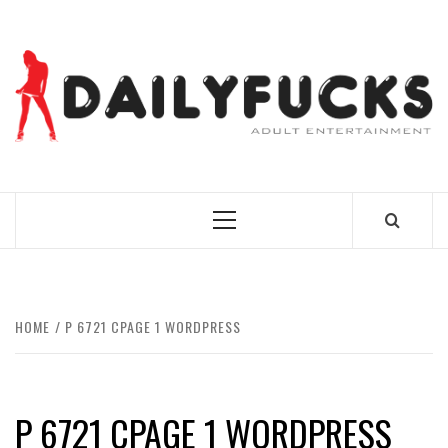
Skip
to
content
BEST NEWS AROUND THE WORLD!
Primary
Menu
HOME
P 6721 CPAGE 1 WORDPRESS
P 6721 CPAGE 1 WORDPRESS