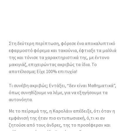
Στη δεύτερη περίπτωση, φόρεσε ένα αποκαλυπτικό
εφαρμοστό φόρεμα και τακούνια, έφτιαξε τα μαλλιά
της και τόνισε τα χαρακτηριστικά της, με έντονο
μακιγιάζ, επιχειρώντας ακριβώς τα ίδια. Το
αποτέλεσμα; Είχε 100% επιτυχία!
Τι συνέβη ακριβώς; Eντάξει, “δεν είναι Μαθηματικά”,
όπως συνηθίζουμε να λέμε, για να εξηγήσουμε τα
αυτονόητα.
Με το πείραμά της, η Καρολάιν απέδειξε, ότι όταν η
εμφάνισή της ήταν πιο εντυπωσιακή, ό,τι κι αν
ζητούσε από τους άνδρες, της το προσέφεραν και