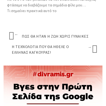
φτάσαμε να διαβάζουμε τα σημάδια φίλε μου…
Τι σημαίνει πρακτικά αυτό το
←
ΠΩΣ ΘΑ ΉΤΑΝ Η ΖΩΉ ΧΩΡΊΣ ΓΥΝΑΊΚΕΣ
Η ΤΕΧΝΟΛΟΓΊΑ ΠΟΥ ΘΑ ΉΘΕΛΕ Ο
→
ΈΛΛΗΝΑΣ ΚΆΓΚΟΥΡΑΣ!