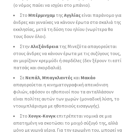
(ο νόμος παύει να ισχύει στο μπάνιο).
Στο
Μπέρμινχαμ
της
Αγγλίας
είναι παράνομο για
άνδρες και γυναίκες να κάνουν έρωτα στα σκαλιά της
εκκλησίας, μετά τη δύση του ηλίου (νωρίτερα θα
τους δουν όλοι).
Στην
Αλεξάνδρεια
της Μινεζότα απαγορεύεται
στους άνδρες να κάνουν έρωτα με τις συζύγους τους,
αν μυρίζουν κρεμμύδι ή σαρδέλες (δεν ξέρουν τι εστί
πατσάς και σκορδαλιά).
Σε
Νεπάλ
,
Μπαγκλαντές
και
Μακάο
απαγορεύεται η κινηματογραφική απεικόνιση
φιλιών, εφόσον οι ηθοποιοί που τα ανταλλάσουν
είναι πολίτες αυτών των χωρών (μοναδική λύση, το
ντουμπλάρισμα με ηθοποιούς εισαγωγής).
Στο
Χονγκ-Κονγκ
επιτρέπεται νομικά σε μια
απατημένη να σκοτώσει το μοιχό σύζυγό της, αλλά
μόνο με γυμνά χέρια. Για την ερωμένη του, μπορεί να