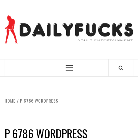
Skip
to
content
BEST NEWS AROUND THE WORLD!
Primary
Menu
HOME
P 6786 WORDPRESS
P 6786 WORDPRESS