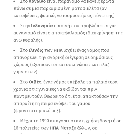
Στο
Λονδίνο
είναι παράνομο να κάνεις έρωτα
πάνω σε μια παρκαρισμένη μοτοσικλέτα (αν
καταφέρεις, φυσικά, να ισορροπήσεις πάνω της).
Στην
Ινδονησία
η ποινή που προβλέπεται για
αυνανισμό είναι ο αποκεφαλισμός (διευκρίνηση: της
άνω κεφαλής).
Στο
Ιλινόις
των
ΗΠΑ
ισχύει ένας νόμος που
απαγορεύει την ανδρική διέγερση σε δημόσιους
χώρους (εξαιρούνται κατασκηνώσεις και πλαζ
γυμνιστών).
Στο
Θιβέτ
, ένας νόμος επέβαλε τα παλαιότερα
χρόνια στις γυναίκες να εκδίδονται πριν
παντρευτούν. Θεωρείτο ότι έτσι αποκτούσαν την
απαραίτητη πείρα ενόψει του γάμου
(φροντιστηριακό σεξ).
Μέχρι το 1990 απαγορευόταν η χρήση δονητή σε
16 πολιτείες των
ΗΠΑ
. Μεταξύ άλλων, σε