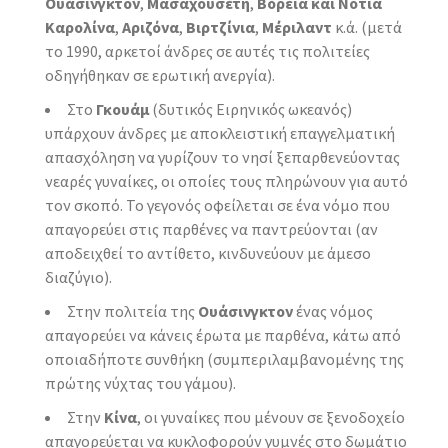
Ουάσινγκτον
,
Μασαχουσέτη
,
Βόρεια και Νότια
Καρολίνα
,
Αριζόνα
,
Βιρτζίνια
,
Μέριλαντ
κ.ά. (μετά
το 1990, αρκετοί άνδρες σε αυτές τις πολιτείες
οδηγήθηκαν σε ερωτική ανεργία).
Στο
Γκουάμ
(δυτικός Ειρηνικός ωκεανός)
υπάρχουν άνδρες με αποκλειστική επαγγελματική
απασχόληση να γυρίζουν το νησί ξεπαρθενεύοντας
νεαρές γυναίκες, οι οποίες τους πληρώνουν για αυτό
τον σκοπό. Το γεγονός οφείλεται σε ένα νόμο που
απαγορεύει στις παρθένες να παντρεύονται (αν
αποδειχθεί το αντίθετο, κινδυνεύουν με άμεσο
διαζύγιο).
Στην πολιτεία της
Ουάσινγκτον
ένας νόμος
απαγορεύει να κάνεις έρωτα με παρθένα, κάτω από
οποιαδήποτε συνθήκη (συμπεριλαμβανομένης της
πρώτης νύχτας του γάμου).
Στην
Κίνα
, οι γυναίκες που μένουν σε ξενοδοχείο
απαγορεύεται να κυκλοφορούν γυμνές στο δωμάτιο