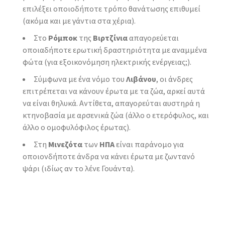
επιλέξει οποιοδήποτε τρόπο θανάτωσης επιθυμεί
(ακόμα και με γάντια στα χέρια).
Στο
Ρόμποκ
της
Βιρτζίνια
απαγορεύεται
οποιαδήποτε ερωτική δραστηριότητα με αναμμένα
φώτα (για εξοικονόμηση ηλεκτρικής ενέργειας;).
Σύμφωνα με ένα νόμο του
Λιβάνου
, οι άνδρες
επιτρέπεται να κάνουν έρωτα με τα ζώα, αρκεί αυτά
να είναι θηλυκά. Αντίθετα, απαγορεύται αυστηρά η
κτηνοβασία με αρσενικά ζώα (άλλο ο ετερόφυλος, και
άλλο ο ομοφυλόφιλος έρωτας).
Στη
Μινεζότα
των
ΗΠΑ
είναι παράνομο για
οποιονδήποτε άνδρα να κάνει έρωτα με ζωντανό
ψάρι (ιδίως αν το λένε Γουάντα).