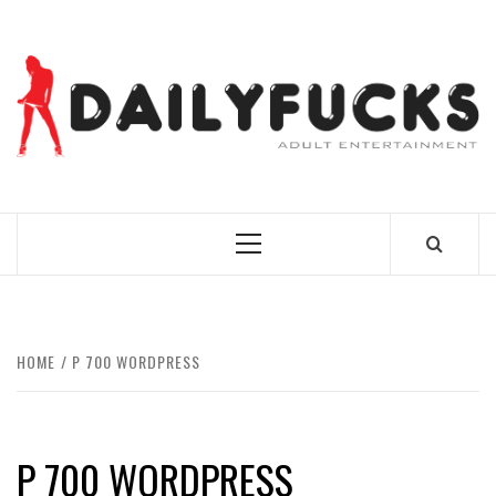
Skip
to
content
BEST NEWS AROUND THE WORLD!
Primary
Menu
HOME
P 700 WORDPRESS
P 700 WORDPRESS