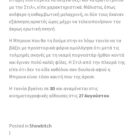
με την Στιλ», είπε χαρακτηριστικά. Μάλιστα, όπως
ανέφερε η εκθαμβωτική μελαχρινή, οι δύο τους έκαναν
εξάσκηση αρκετές ώρες μέχρι να τελειοποιήσουν την
άκρως ερωτική σκηνή.
Η Μπρουκ που θα τη δούμε στην εν λόγω ταινία να τα
βάζει με προϊστορικά ψάρια ομολόγησε ότι μετά τις
τολμηρές σκηνές με τη νεαρή πορνοστάρ ήρθαν κοντά
και έγιναν πολύ καλές φίλες. Η Στιλ από την πλευρά της
είπε ότι δεν το είδε καθόλου σαν δουλειά αφού η
Μπρουκ είναι τόσο καυτή που της άρεσε.
Η ταινία βγαίνει σε
3D
και αναμένεται στις
κινηματογραφικές αίθουσες στις
27 Αυγούστου
.
Posted in
Showbitch
|