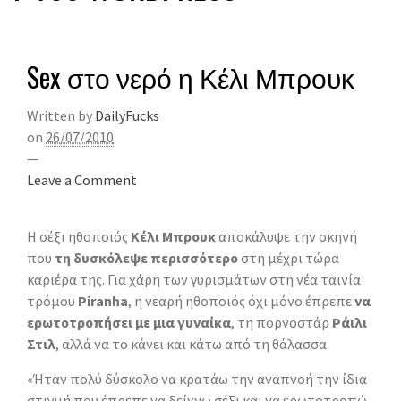
Sex στο νερό η Κέλι Μπρουκ
Written by
DailyFucks
on
26/07/2010
—
Leave a Comment
Η σέξι ηθοποιός
Κέλι Μπρουκ
αποκάλυψε την σκηνή
που
τη δυσκόλεψε περισσότερο
στη μέχρι τώρα
καριέρα της. Για χάρη των γυρισμάτων στη νέα ταινία
τρόμου
Piranha
, η νεαρή ηθοποιός όχι μόνο έπρεπε
να
ερωτοτροπήσει με μια γυναίκα
, τη πορνοστάρ
Ράιλι
Στιλ
, αλλά να το κάνει και κάτω από τη θάλασσα.
«Ήταν πολύ δύσκολο να κρατάω την αναπνοή την ίδια
στιγμή που έπρεπε να δείχνω σέξι και να ερωτοτροπώ