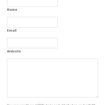
Name
Email
Website