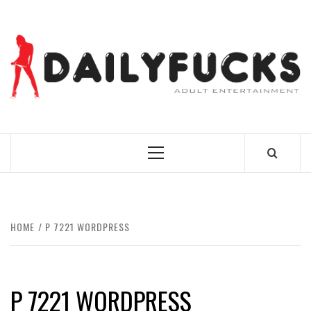
Skip
to
content
BEST NEWS AROUND THE WORLD!
Primary
Menu
HOME
P 7221 WORDPRESS
P 7221 WORDPRESS