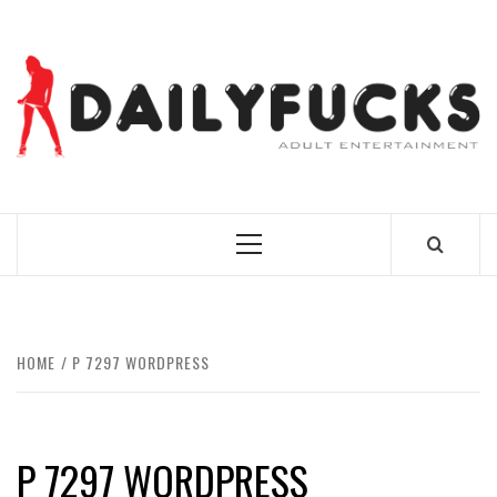
Skip
to
content
BEST NEWS AROUND THE WORLD!
Primary
Menu
HOME
P 7297 WORDPRESS
P 7297 WORDPRESS