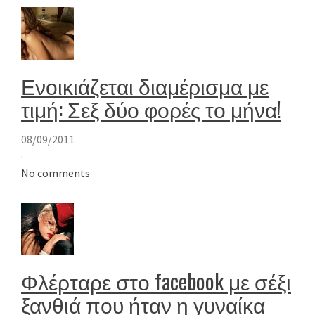
Ενοικιάζεται διαμέρισμα με
τιμή: Σεξ δύο φορές το μήνα!
08/09/2011
·
No comments
Φλέρταρε στο facebook με σέξι
ξανθιά που ήταν η γυναίκα