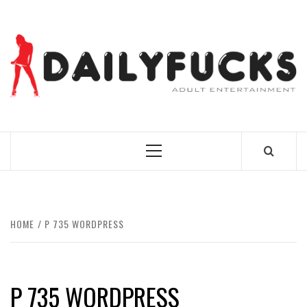
Skip
to
content
BEST NEWS AROUND THE WORLD!
Primary
Menu
HOME
P 735 WORDPRESS
P 735 WORDPRESS